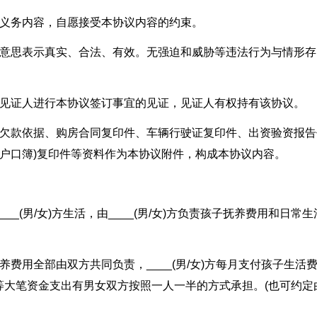
利义务内容，自愿接受本协议内容的约束。
，意思表示真实、合法、有效。无强迫和威胁等违法行为与情形存
名见证人进行本协议签订事宜的见证，见证人有权持有该协议。
务欠款依据、购房合同复印件、车辆行驶证复印件、出资验资报告
(户口簿)复印件等资料作为本协议附件，构成本协议内容。
同____(男/女)方生活，由____(男/女)方负责孩子抚养费用和日常生
费用全部由双方共同负责，____(男/女)方每月支付孩子生活
等大笔资金支出有男女双方按照一人一半的方式承担。(也可约定