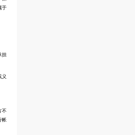
属于
承担
或义
方不
行帐