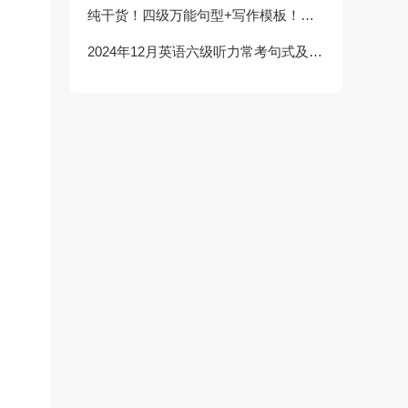
纯干货！四级万能句型+写作模板！！考前背这一篇就够了！
2024年12月英语六级听力常考句式及短语：告别辞