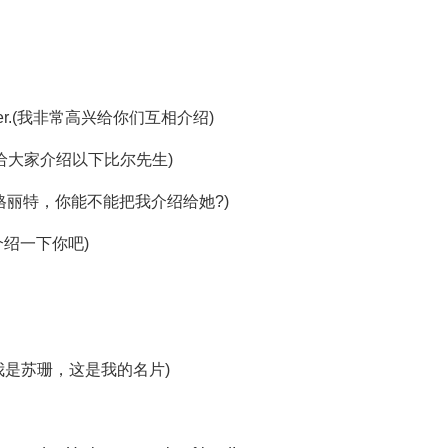
 each other.(我非常高兴给你们互相介绍)
l?(请允许我给大家介绍以下比尔先生)
o her?(玛格丽特，你能不能把我介绍给她?)
给大家介绍一下你吧)
rd.(你好!我是苏珊，这是我的名片)