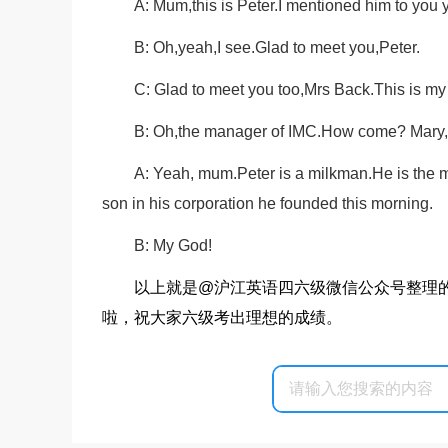
A: Mum,this is Peter.I mentioned him to you
B: Oh,yeah,I see.Glad to meet you,Peter.
C: Glad to meet you too,Mrs Back.This is my 
B: Oh,the manager of IMC.How come? Mary,y
A: Yeah, mum.Peter is a milkman.He is the ma
son in his corporation he founded this morning.
B: My God!
以上就是@沪江英语四六级微信公众号整理的“
啦，祝大家六级考出理想的成绩。