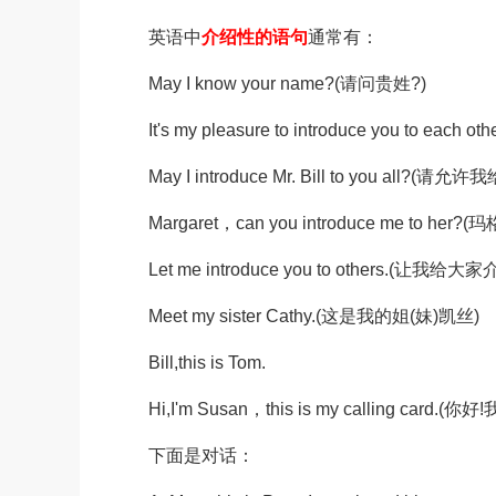
英语中
介绍性的语句
通常有：
May I know your name?(请问贵姓?)
It's my pleasure to introduce you to
May I introduce Mr. Bill to you al
Margaret，can you introduce me t
Let me introduce you to others.(让我
Meet my sister Cathy.(这是我的姐(妹)凯丝)
Bill,this is Tom.
Hi,I'm Susan，this is my calling ca
下面是对话：