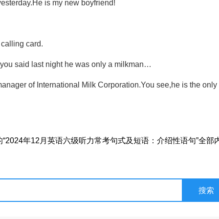
 yesterday.He is my new boyfriend!
calling card.
ou said last night he was only a milkman…
nager of International Milk Corporation.You see,he is the only
2024年12月英语六级听力常考句式及短语：介绍性语句”全部