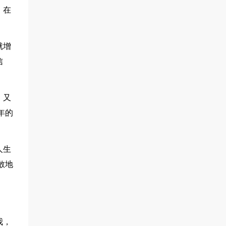
，在
就增
信
，又
年的
人生
敢地
我，