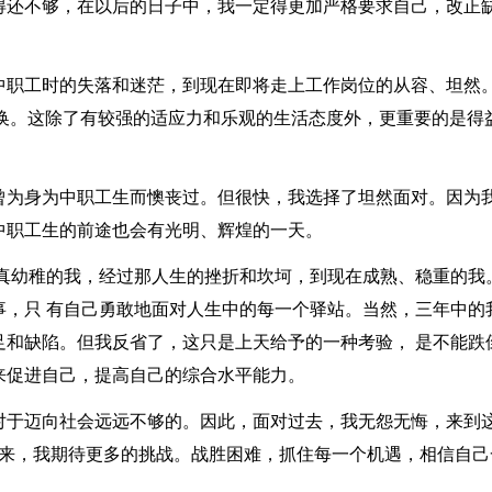
得还不够，在以后的日子中，我一定得更加严格要求自己，改正
中职工时的失落和迷茫，到现在即将走上工作岗位的从容、坦然
转换。这除了有较强的适应力和乐观的生活态度外，更重要的是得
曾为身为中职工生而懊丧过。但很快，我选择了坦然面对。因为
中职工生的前途也会有光明、辉煌的一天。
天真幼稚的我，经过那人生的挫折和坎坷，到现在成熟、稳重的我
事，只 有自己勇敢地面对人生中的每一个驿站。当然，三年中的
足和缺陷。但我反省了，这只是上天给予的一种考验， 是不能跌
来促进自己，提高自己的综合水平能力。
对于迈向社会远远不够的。因此，面对过去，我无怨无悔，来到
将来，我期待更多的挑战。战胜困难，抓住每一个机遇，相信自己