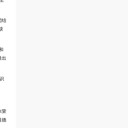
团结
获
和
量出
识
体荣
道德