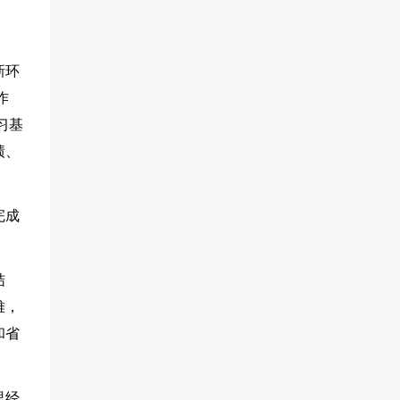
新环
作
习基
绩、
完成
结
难，
和省
里经