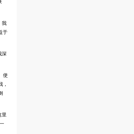
缺
。我
益于
我深
。使
我，
倒
这里
一