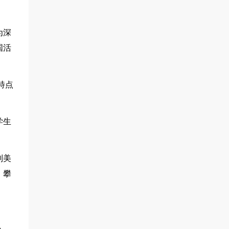
为深
国活
特点
学生
别美
，攀