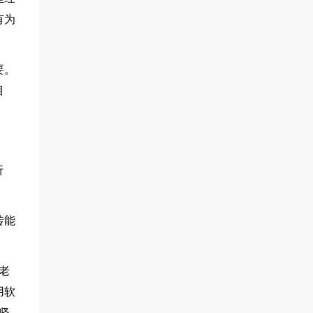
有为
。
要。
目
折
传能
老
用软
坚