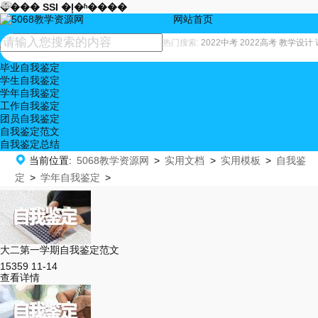










���� SSI �ļ�ʱ����
网站首页
学年自我鉴定
热门搜索:
2022中考
2022高考
教学设计
毕业自我鉴定
学生自我鉴定
学年自我鉴定
工作自我鉴定
团员自我鉴定
自我鉴定范文
自我鉴定总结

当前位置:
5068教学资源网
>
实用文档
>
实用模板
>
自我鉴
定
>
学年自我鉴定
>
大二第一学期自我鉴定范文
15359
11-14
查看详情