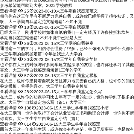
参考希望能帮助到大家。2023学校教师
查看详情


大三学期自我鉴定范文
25
2023-06-19
相信你在这三年里有不断尽力完善自我，或许你已经掌握了很多知识，又
欢。大三学期自我鉴定范文精选篇1不知不觉
查看详情


大三学期自我鉴定
18
2023-06-15
已经大三了，刚进学校时如张白纸的我们一定有经历了许多挫折和坎坷，
学期自我鉴定精选篇1不知不觉中已经是大三
查看详情


大三学期的自我鉴定
26
2023-06-15
通过这三年的学习，相信你会懂得了很多，已经不像刚入学那样什么都不
大三学期的自我鉴定篇1今年是我进入大学的
查看详情


大三学年自我鉴定简短
30
2023-06-15
也许你在大三的时候与许多同学建立起深厚的友谊，也许你还学习了其他
喜欢。大三学年自我鉴定简短篇1三年的学习
查看详情


大三学年自我鉴定模板
57
2023-06-15
在大三，也许你坚持着自我反省且努力地完善自己的人格，也许你的知识
鉴定模板，希望你喜欢。大三学年自我鉴定模板
查看详情


大三学年自我鉴定怎么写
28
2023-06-15
在大三，或许你的功课学习比去年有了一定的进步，也许你学到了很多的
欢。大三学年自我鉴定怎么写（篇1）大学三年
查看详情


大三学生学年自我鉴定小结
108
2023-06-15
在大三期间，也许你取得了会计从业资格证书和助理会计师，也许你不断
你喜欢。大三学生学年自我鉴定小结（篇1）
查看详情


大三学生学年自我鉴定
614
2023-06-15
回首大三这一年来的生活，或许你会有些迷茫，整日无所事事，也是你有