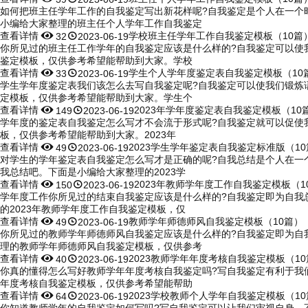
如何把班主任学年工作的自我鉴定写出新花样呢?自我鉴定是个人在一个
小编给大家整理的班主任个人学年工作自我鉴定
查看详情


学校班主任学年工作自我鉴定模板（10篇
32
2023-06-19
你所见过的班主任工作学年的自我鉴定应该是什么样的?自我鉴定可以使
鉴定模板，仅供参考希望能帮助到大家。学校
查看详情


学生个人学年度鉴定表自我鉴定模板（10
33
2023-06-19
学生学年度鉴定表我们该怎么去写自我鉴定呢?自我鉴定可以使我们锻炼
定模板，仅供参考希望能帮助到大家。学生个
查看详情


2023年学年度鉴定表自我鉴定模板（10
149
2023-06-19
学年度的鉴定表自我鉴定怎么写才不会流于形式呢?自我鉴定就可以促使
板，仅供参考希望能帮助到大家。2023年
查看详情


2023学生学年鉴定表自我鉴定标准版（1
49
2023-06-19
对学生的学年鉴定表自我鉴定怎么写才是正确的呢?自我总结是个人在一
我总结吧。下面是小编给大家整理的2023学
查看详情


2023年教师学年度工作自我鉴定模板（1
150
2023-06-19
学年度工作你所见过的结束自我鉴定应该是什么样的?自我鉴定即为自我
的2023年教师学年度工作自我鉴定模板，仅
查看详情


教师学年师德师风自我鉴定模板（10篇）
49
2023-06-19
你所见过的教师学年师德师风自我鉴定应该是什么样的?自我鉴定即为自
理的教师学年师德师风自我鉴定模板，仅供参考
查看详情


2023教师学年年度考核自我鉴定模板（1
40
2023-06-19
你真的懂得怎么写好教师学年年度考核自我鉴定吗?写自我鉴定有利于我
年度考核自我鉴定模板，仅供参考希望能帮助
查看详情


2023学校教师个人学年自我鉴定模板（1
64
2023-06-19
你知道教师学年的自我鉴定如何写吗?写自我鉴定可以让我们审视自身，