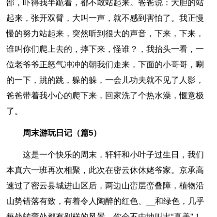
部，吓得我半跪着，都不敢站起来。爸爸说：大胆的站
起来，张开双臂，大叫一声，就不感到害怕了。我正慢
慢的努力站起来，突然听到很大的声音，下来，下来，
谁叫你们爬上去的，摔下来，怪谁？，我抬头一看，一
位老爷爷正怒气冲冲的朝我们走来，下面的小哥哥，唰
的一下，跳的跳，躲的躲，一会儿功夫就不见了人影，
爸爸带着我小心的爬下来，回家洗了个热水澡，惬意极
了。
周末游玩日记（篇5）
这是一个快乐的周末，轩轩和小叶子过生日，我们
本真六一班再次相聚，此次在密云休休姥爷家。京承高
速过了密云县城进山区后，两边山峦层峦叠障，植物沿
山势错落有致，有着令人陶醉的红色、__和绿色，几乎
每处转弯处都有别样的风景，你会不由地叫出“真美”！