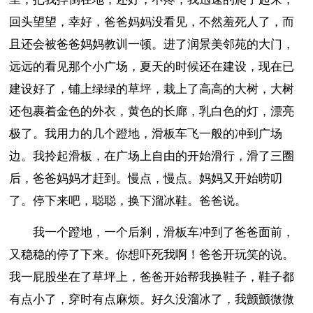
回头望望，幸好，爸爸妈妈没看见，不然羞死人了，而
且还会被爸爸妈妈教训一顿。进了润景美邻苑的大门，
远远的看见那个小广场，夏天的时候还在建设，现在已
建设好了，铺上绿绿的草坪，栽上了高高的大树，大树
还包裹着金色的外衣，黄色的长廊，乳白色的灯，漂亮
极了。我用力的几个蹬地，滑板车飞一般的冲到广场
边。我拎起滑板，在广场上自由的开始滑行，滑了三圈
后，爸爸妈妈才赶到。慢点，慢点。妈妈又开始唠叨
了。停下来吧，聪聪，换下溜冰鞋。爸爸说。
我一个蹬地，一个后刹，滑板车冲到了爸爸面前，
又稳稳的停了下来。你想吓死我啊！爸爸开玩笑的说。
我一屁股坐在了草坪上，爸爸开始帮我换鞋子，鞋子都
有点小了，穿时有点麻烦。好久没溜冰了，我颤颤微微