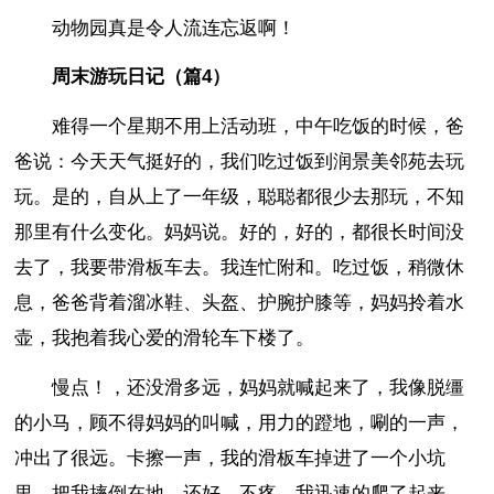
动物园真是令人流连忘返啊！
周末游玩日记（篇4）
难得一个星期不用上活动班，中午吃饭的时候，爸
爸说：今天天气挺好的，我们吃过饭到润景美邻苑去玩
玩。是的，自从上了一年级，聪聪都很少去那玩，不知
那里有什么变化。妈妈说。好的，好的，都很长时间没
去了，我要带滑板车去。我连忙附和。吃过饭，稍微休
息，爸爸背着溜冰鞋、头盔、护腕护膝等，妈妈拎着水
壶，我抱着我心爱的滑轮车下楼了。
慢点！，还没滑多远，妈妈就喊起来了，我像脱缰
的小马，顾不得妈妈的叫喊，用力的蹬地，唰的一声，
冲出了很远。卡擦一声，我的滑板车掉进了一个小坑
里，把我摔倒在地，还好，不疼，我迅速的爬了起来，