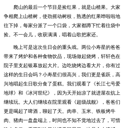
爬山的最后一个节目是捡红果，就是山楂果。大家
争相爬上山楂树，使劲摇动树枝，熟透的红果哗啦啦地
往下掉，每家分派了一个口袋，大家都蹲下忙着往袋中
捡。不一会儿，收获满满，唱着山歌把家还。
晚上可是这次生日会的重头戏。两位小寿星的爸爸
带来了烤炉和各种食物饮品，现场做起烧烤，轩轩色在
院子里支起银幕放起大片。边吃烧烤边看大片，你有过
这样的生日会吗？小寿星们很高兴，我们更是雀跃，高
兴地唱起生日歌分食了蛋糕。我们观看了《长江七号爱
地球》和《冰河世纪》，因为天开始凉了就进屋在炕上
继续玩。大人们继续在院里观看《超级战舰》，爸爸们
更是喝起了啤酒，聊起了天。肉串、玉米、铁板烤牛
肉、猪肉一盘盘端上，时间也不知不觉地过去了，可惜