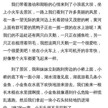
我们带着激动和期盼的心情来到了小浪底大坝，坐
上小火车去景区，一路上我们看到了许多美丽的风景，
在一条一望无际的黄河边上长着碧绿又茂密的树，黄河
上面有群可爱的黑鸭子正在一摇一摆的在水上游呢！离
我们的不远处还有两只白天鹅，一只正在捕鱼吃，另一
只正在梳理着羽毛，我想这两只天鹅一定一个很爱吃，
一个很爱美吧！坐在小火车上，火车司机开的非常快，
好像整个火车都要飞起来一样。
到了景区，我和妹妹立刻跑到旁边的小桥上面，小
桥的底下有一面小湖，湖水清澈见底，湖底游着几条小
金鱼，小金鱼在水底下欢快地游来游去。我们捡来一根
长木棍在水里搅啊搅，小金鱼就像遇到什么危险一样慌
乱逃跑。然后我们拿起一块小石头轻轻地扔进湖
中，“咚”的一声，小石头就不见踪影了。