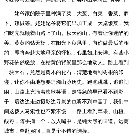
姥爷家的院子里种满了菜，大葱、白菜、香菜、萝
卜、辣椒等。姥姥姥爷将它们早加工成一大桌饭菜，我
们吃完就顺着山路上了山。秋天的山，有着让你迷醉的
美。黄黄的钻天杨，在阳光下秋风里，向你做最后的相
约，即将奔赴大地母亲的怀抱，心里如此安详。有些小
野花依然怒放，在枯黄的背景里那么地动人。路上看到
一块大石，竟然是树木的化石，清楚地看到树根的印
迹，让你不由地想要追溯山脉历史。跑跑跳跳，追追闹
闹，山路上充满着欢歌笑语，走得急的早已看不到影
子，后边边走边摄影边寻景的也听不到声音了，我们中
间这拨人马索性也不紧不慢，一路上看到苹果、山楂、
酸枣，随手摘一个，放入嘴中，是纯天然的味道。远离
城市，奔赴乡间，真是个不错的选择。