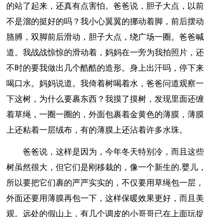
的站了起来，还真有点害怕。爸爸说，胆子大点，以前
不是溜的挺好的吗？我小心翼翼的挪动着脚，前后摆动
胳膊，双脚前后滑动，胆子大点，绕广场一圈。爸爸喊
道。我战战惊惊的滑动着，妈妈在一旁为我拍照片，还
不时的要我做出几个酷酷的造形。身上出汗吗，停下来
喝口水。妈妈说道。我倚着树喝着水，爸爸问道观察一
下这树，为什么要裹东西？我摸了摸树，发现里面还缠
着草绳，一圈一圈的，外面包裹着金黄色的薄膜，薄膜
上还粘着一层绒布，有的薄膜上还沾着许多水珠。
爸爸说，这样是因为，今年冬天特别冷，而且这些
树虽然很大，但它们是刚移栽的，像一个新生的.婴儿，
所以要把它们裹的严严实实的，不仅要用草绳包一层，
外面还要用薄膜再包一下，这样保暖效果更好，而且美
观。远处的假山上，有几个调皮的小哥哥已在上面玩捉