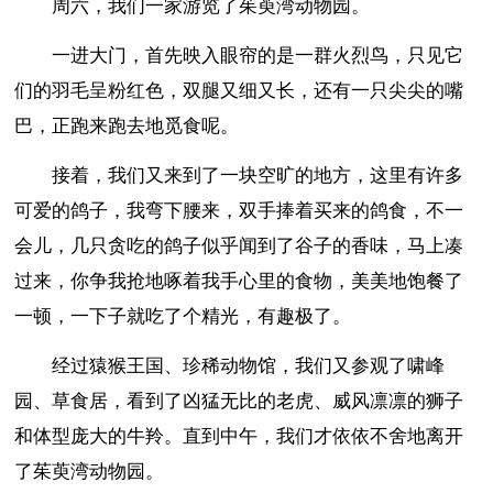
周六，我们一家游览了茱萸湾动物园。
一进大门，首先映入眼帘的是一群火烈鸟，只见它
们的羽毛呈粉红色，双腿又细又长，还有一只尖尖的嘴
巴，正跑来跑去地觅食呢。
接着，我们又来到了一块空旷的地方，这里有许多
可爱的鸽子，我弯下腰来，双手捧着买来的鸽食，不一
会儿，几只贪吃的鸽子似乎闻到了谷子的香味，马上凑
过来，你争我抢地啄着我手心里的食物，美美地饱餐了
一顿，一下子就吃了个精光，有趣极了。
经过猿猴王国、珍稀动物馆，我们又参观了啸峰
园、草食居，看到了凶猛无比的老虎、威风凛凛的狮子
和体型庞大的牛羚。直到中午，我们才依依不舍地离开
了茱萸湾动物园。