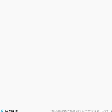

友情链接
友情链接交换友链和投放广告请联系：(QQ：
)