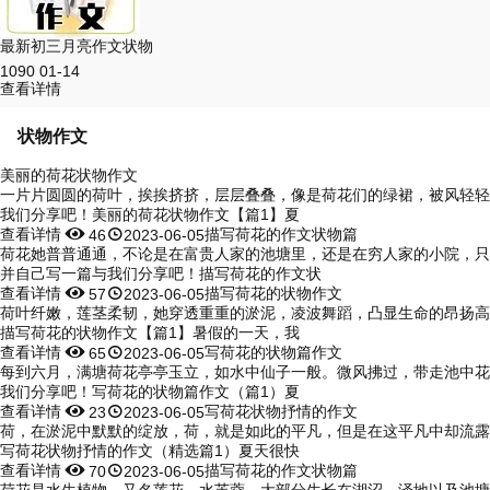
最新初三月亮作文状物
1090
01-14
查看详情
状物作文
美丽的荷花状物作文
一片片圆圆的荷叶，挨挨挤挤，层层叠叠，像是荷花们的绿裙，被风轻轻
我们分享吧！美丽的荷花状物作文【篇1】夏
查看详情


描写荷花的作文状物篇
46
2023-06-05
荷花她普普通通，不论是在富贵人家的池塘里，还是在穷人家的小院，只
并自己写一篇与我们分享吧！描写荷花的作文状
查看详情


描写荷花的状物作文
57
2023-06-05
荷叶纤嫩，莲茎柔韧，她穿透重重的淤泥，凌波舞蹈，凸显生命的昂扬高
描写荷花的状物作文【篇1】暑假的一天，我
查看详情


写荷花的状物篇作文
65
2023-06-05
每到六月，满塘荷花亭亭玉立，如水中仙子一般。微风拂过，带走池中花
我们分享吧！写荷花的状物篇作文（篇1）夏
查看详情


写荷花状物抒情的作文
23
2023-06-05
荷，在淤泥中默默的绽放，荷，就是如此的平凡，但是在这平凡中却流露
写荷花状物抒情的作文（精选篇1）夏天很快
查看详情


描写荷花的作文状物篇
70
2023-06-05
荷花是水生植物，又名莲花、水芙蓉。大部分生长在湖沼、泽地以及池塘