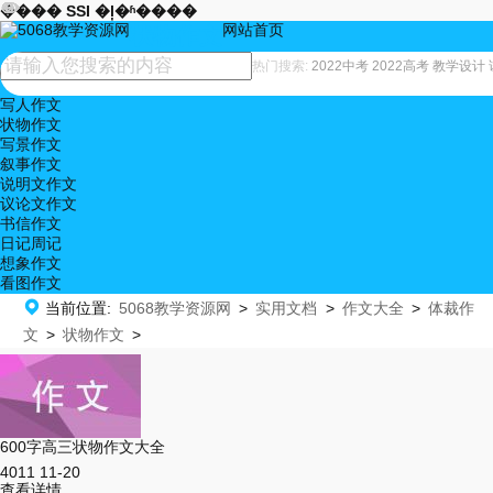










���� SSI �ļ�ʱ����
网站首页
状物作文
热门搜索:
2022中考
2022高考
教学设计
写人作文
状物作文
写景作文
叙事作文
说明文作文
议论文作文
书信作文
日记周记
想象作文
看图作文

当前位置:
5068教学资源网
>
实用文档
>
作文大全
>
体裁作
文
>
状物作文
>
600字高三状物作文大全
4011
11-20
查看详情