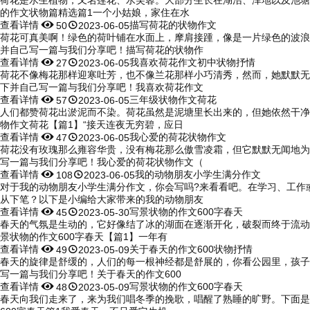
的作文状物篇精选篇1一个小姑娘，家住在水
查看详情


描写荷花的状物作文
50
2023-06-05
荷花可真美啊！绿色的荷叶铺在水面上，摩肩接踵，像是一片绿色的波浪
并自己写一篇与我们分享吧！描写荷花的状物作
查看详情


我喜欢荷花作文初中状物抒情
27
2023-06-05
荷花不像梅花那样迎寒吐芳，也不像兰花那样小巧清秀，然而，她默默无
下并自己写一篇与我们分享吧！我喜欢荷花作文
查看详情


三年级状物作文荷花
57
2023-06-05
人们都赞荷花出淤泥而不染。荷花虽然是泥塘里长出来的，但她依然干净
物作文荷花【篇1】“接天连夜无穷碧，应日
查看详情


我心爱的荷花状物作文
47
2023-06-05
荷花没有玫瑰那么雍容华贵，没有梅花那么傲雪凌霜，但它默默无闻地为
写一篇与我们分享吧！我心爱的荷花状物作文（
查看详情


我的动物朋友小学生满分作文
108
2023-06-05
对于我的动物朋友小学生满分作文，你会写吗?来看看吧。在学习、工作
从下笔？以下是小编给大家带来的我的动物朋友
查看详情


写景状物的作文600字春天
45
2023-05-30
春天的气氛是生动的，它好像结了冰的湖面在逐渐开化，破裂而终于流动
景状物的作文600字春天【篇1】一年有
查看详情


关于春天的作文600状物抒情
49
2023-05-09
春天的旋律是舒缓的，人们的每一根神经都是舒展的，你看公园里，孩子
写一篇与我们分享吧！关于春天的作文600
查看详情


写景状物的作文600字春天
48
2023-05-09
春天向我们走来了，来为我们唱冬季的挽歌，唱醒了熟睡的旷野。下面是