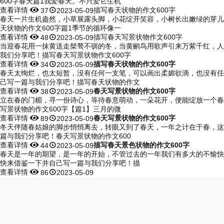
600字春天篇1我爱春天。不只爱它生机
查看详情


描写春天状物的作文600字
37
2023-05-09
春天一片生机盎然，小草展露头脚，小花绽开笑容，小树长出嫩绿的芽儿
天状物的作文600字篇1季节的循环像一
查看详情


描写春天写景状物作文600字
48
2023-05-09
当迎春花用一抹黄送走桀骜不驯的冬，当黄鹂鸟用歌声引来万紫千红，人
我们分享吧！描写春天写景状物作文600字
查看详情


描写春天状物的作文600字
34
2023-05-09
春天太绚烂，也太短暂，没有任何一支笔，可以画出柔媚欲滴，也没有任
己写一篇与我们分享吧！描写春天状物的作文
查看详情


春天写景状物的作文600字
38
2023-05-09
立在春的门楣，寻一份诗心，等待春意萌动，一朵花开，便能绽放一个春
写景状物的作文600字【篇1】三月的微
查看详情


春天写景状物的作文600字
89
2023-05-09
冬天伴随春姑娘的脚步悄悄离去，转眼又到了春天，一年之计在于春，这
篇与我们分享吧！春天写景状物的作文600
查看详情


描写春天景色状物的作文600字
44
2023-05-09
春天是一年的期望，是一年的开始，不管过去的一年我们有多大的不愉快
快来借鉴一下并自己写一篇与我们分享吧！描
查看详情


86
2023-05-09