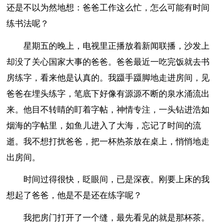
还是不以为然地想：爸爸工作这么忙，怎么可能有时间
练书法呢？
星期五的晚上，电视里正播放着新闻联播，沙发上
却没了关心国家大事的爸爸。爸爸最近一吃完饭就去书
房练字，看来他是认真的。我蹑手蹑脚地走进房间，见
爸爸在埋头练字，笔底下好像有源源不断的泉水涌流出
来。他目不转睛的盯着字帖，神情专注，一头钻进浩如
烟海的字帖里，如鱼儿进入了大海，忘记了时间的流
逝。我不想打扰爸爸，把一杯热茶放在桌上，悄悄地走
出房间。
时间过得很快，眨眼间，已是深夜。刚要上床的我
想起了爸爸，他是不是还在练字呢？
我把房门打开了一个缝，最先看见的就是那杯茶。