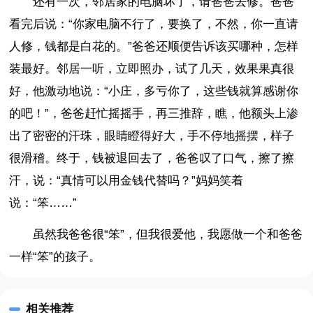
还有一次，邻居家的电脑坏了，请爸爸去修。爸爸
看完后说：“你家电脑不行了，要换了，不然，你一直请
人修，钱都是白花的。”爸爸还顺便告诉该买哪种，怎样
装最好。邻居一听，立即照办，试了几天，效果果真很
好，他激动地说：“小庄，多亏你了，这些钱就算感谢你
的吧！”，爸爸赶忙摇摇手，再三推辞，瞧，他额头上渗
出了密密的汗珠，眼睛瞪得好大，手不停地摇摆，样子
很滑稽。终于，钱被退回去了，爸爸叹了口气，擦了擦
汗，说：“真情可以用金钱代替吗？”妈妈笑着
说：“笨……”
虽然我爸爸很“笨”，但我很爱他，我愿做一个和爸爸
一样“笨”的孩子。
相关推荐