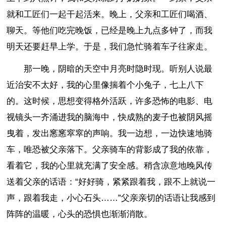
就和工匠们一起干起活来。晚上，父亲和工匠们喝酒、
聊天。等他们吃完晚饭，已经是晚上九点多钟了，而我
明天还要赶早上学。于是，我们急忙骑着车子往家走。
那一晚，阴暗的天空中月亮时隐时现。听别人说最
近治安不太好，我的心里像揣着个小兔子，七上八下
的。这时候，思想变得格外活跃，许多恐怖的电影、电
视镜头一齐涌进我的脑海中，快成熟的麦子也被阴风摇
曳着，发出窸窸窣窣的声响。我一边想，一边快速地骑
车，唯恐被父亲落下。父亲骑车的背影成了我的依靠，
看着它，我的心里就充满了安全感。稍含凉意地晚风传
送着父亲的话语：“好好骑，紧紧跟着我，跟不上就说一
声，跟着我走，小心石头……”父亲亲切的话语让我感到
阵阵的温暖，心头的恐惧也渐渐消散。