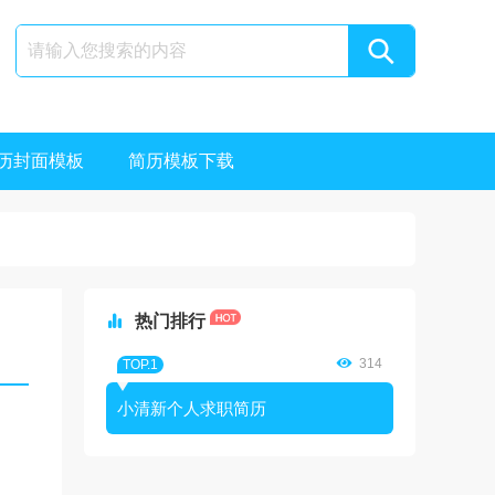
历封面模板
简历模板下载

热门排行

314
TOP.1
小清新个人求职简历
用