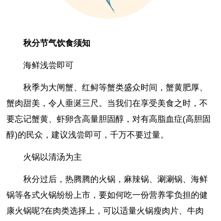
秋分节气饮食须知
海鲜浅尝即可
秋季为大闸蟹、红鲟等蟹类盛众时间，蟹黄肥厚、
蟹肉甜美，令人垂涎三尺。当我们在享受美食之时，不
要忘记蟹黄、虾卵含高量胆固醇，对有高脂血症(高胆固
醇)的民众，建议浅尝即可，千万不要过量。
火锅以清汤为主
秋分过后，热腾腾的火锅，麻辣锅、涮涮锅、海鲜
锅等各式火锅纷纷上市，要如何吃一份营养零负担的健
康火锅呢?在肉类选择上，可以适量火锅瘦肉片、牛肉