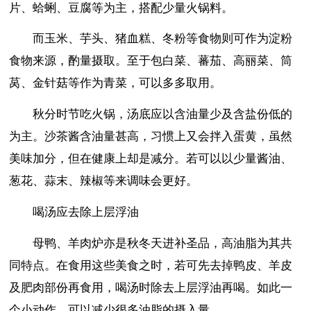
片、蛤蜊、豆腐等为主，搭配少量火锅料。
而玉米、芋头、猪血糕、冬粉等食物则可作为淀粉
食物来源，酌量摄取。至于包白菜、蕃茄、高丽菜、筒
莴、金针菇等作为青菜，可以多多取用。
秋分时节吃火锅，汤底应以含油量少及含盐份低的
为主。沙茶酱含油量甚高，习惯上又会拌入蛋黄，虽然
美味加分，但在健康上却是减分。若可以以少量酱油、
葱花、蒜末、辣椒等来调味会更好。
喝汤应去除上层浮油
母鸭、羊肉炉亦是秋冬天进补圣品，高油脂为其共
同特点。在食用这些美食之时，若可先去掉鸭皮、羊皮
及肥肉部份再食用，喝汤时除去上层浮油再喝。如此一
个小动作，可以减少很多油脂的摄入量。