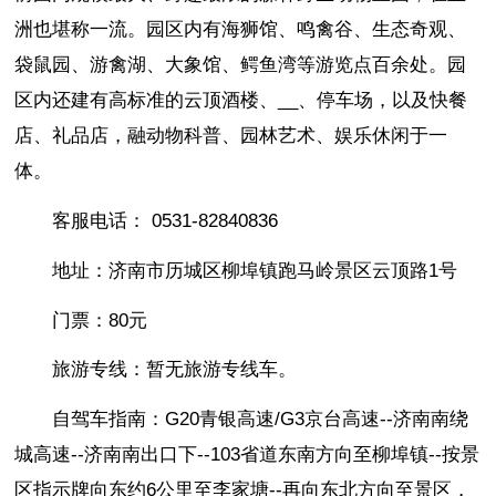
洲也堪称一流。园区内有海狮馆、鸣禽谷、生态奇观、
袋鼠园、游禽湖、大象馆、鳄鱼湾等游览点百余处。园
区内还建有高标准的云顶酒楼、__
、停车场，以及快餐
店、礼品店，融动物科普、园林艺术、娱乐休闲于一
体。
客服电话： 0531-82840836
地址：济南市历城区柳埠镇跑马岭景区云顶路1号
门票：80元
旅游专线：暂无旅游专线车。
自驾车指南：G20青银高速/G3京台高速--济南南绕
城高速--济南南出口下--103省道东南方向至柳埠镇--按景
区指示牌向东约6公里至李家塘--再向东北方向至景区，