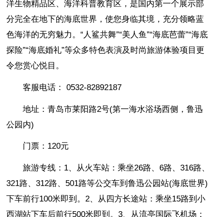
洋生物精品区、海洋科普教育区，是国内第一个展示部
分完全在地下的海底世界，使您身临其境，充分领略蓝
色海洋的无穷魅力。“人鲨共舞”“美人鱼”“海底芭蕾”“海底
探险”“海底婚礼”等众多特色表演及时尚旅游体验项目更
令您赏心悦目。
客服电话： 0532-82892187
地址：青岛市莱阳路2号(第一海水浴场西侧，鲁迅
公园内)
门票：120元
旅游专线：1、从火车站：乘坐26路、6路、316路、
321路、312路、501路等公交车到鲁迅公园站(海底世界)
下车前行100米即到。2、从四方长途站：乘坐15路到小
西湖站下车后前行500米即到。3、从流亭国际飞机场：