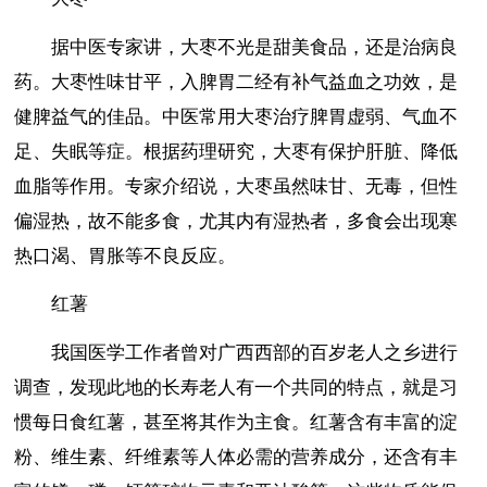
据中医专家讲，大枣不光是甜美食品，还是治病良
药。大枣性味甘平，入脾胃二经有补气益血之功效，是
健脾益气的佳品。中医常用大枣治疗脾胃虚弱、气血不
足、失眠等症。根据药理研究，大枣有保护肝脏、降低
血脂等作用。专家介绍说，大枣虽然味甘、无毒，但性
偏湿热，故不能多食，尤其内有湿热者，多食会出现寒
热口渴、胃胀等不良反应。
红薯
我国医学工作者曾对广西西部的百岁老人之乡进行
调查，发现此地的长寿老人有一个共同的特点，就是习
惯每日食红薯，甚至将其作为主食。红薯含有丰富的淀
粉、维生素、纤维素等人体必需的营养成分，还含有丰