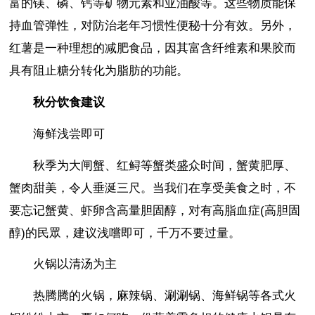
富的镁、磷、钙等矿物元素和亚油酸等。这些物质能保
持血管弹性，对防治老年习惯性便秘十分有效。另外，
红薯是一种理想的减肥食品，因其富含纤维素和果胶而
具有阻止糖分转化为脂肪的功能。
秋分饮食建议
海鲜浅尝即可
秋季为大闸蟹、红鲟等蟹类盛众时间，蟹黄肥厚、
蟹肉甜美，令人垂涎三尺。当我们在享受美食之时，不
要忘记蟹黄、虾卵含高量胆固醇，对有高脂血症(高胆固
醇)的民眾，建议浅嚐即可，千万不要过量。
火锅以清汤为主
热腾腾的火锅，麻辣锅、涮涮锅、海鲜锅等各式火