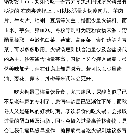
锅纷纷上市，要如何吃一份营养零负担的健康火锅是有
秘诀的!在肉类选择上，可以以适量火锅瘦肉片、羊肉
片、牛肉片、蛤蜊、豆腐等为主，搭配少量火锅料。而
玉米、芋头、猪血糕、冬粉等则可为淀粉食物来源，需
酌量摄取。至於包白菜、蕃茄、高丽菜、金针菇等为青
菜，可以多多取用。火锅汤底则以含油量少及含盐份低
的為主。沙茶酱含油量甚高，习惯上又会拌入蛋黄，虽
然美味加分，但在健康上却是减分。若可以以少量酱
油、葱花、蒜末、辣椒等来调味会更好。
吃火锅最忌讳暴饮暴食，尤其痛风，尿酸高似乎已
不是老年家的专利了，患病年龄层已逐渐往下降，而秋
冬天又是痛风的好发时期。暴饮暴食的吃火锅，会摄取
过量的蛋白质及油脂，同时会摄入过量高普林食物，是
会让我们痛风提早发作，糖尿病患者吃火锅则建议多青