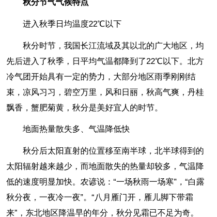
秋分节气气候特点
进入秋季日均温度22℃以下
秋分时节，我国长江流域及其以北的广大地区，均
先后进入了秋季，日平均气温都降到了22℃以下。北方
冷气团开始具有一定的势力，大部分地区雨季刚刚结
束，凉风习习，碧空万里，风和日丽，秋高气爽，丹桂
飘香，蟹肥菊黄，秋分是美好宜人的时节。
地面热量散失多、气温降低快
秋分后太阳直射的位置移至南半球，北半球得到的
太阳辐射越来越少，而地面散失的热量却较多，气温降
低的速度明显加快。农谚说：“一场秋雨一场寒”，“白露
秋分夜，一夜冷一夜”。“八月雁门开，雁儿脚下带霜
来”，东北地区降温早的年分，秋分见霜已不足为奇。