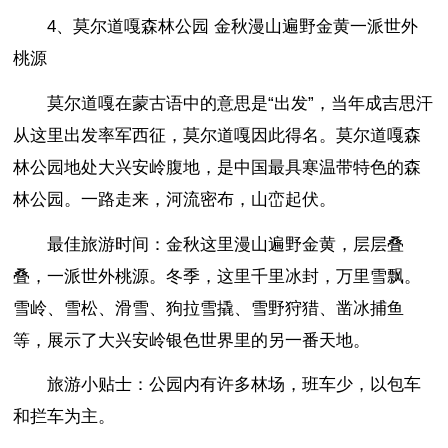
4、莫尔道嘎森林公园 金秋漫山遍野金黄一派世外
桃源
莫尔道嘎在蒙古语中的意思是“出发”，当年成吉思汗
从这里出发率军西征，莫尔道嘎因此得名。莫尔道嘎森
林公园地处大兴安岭腹地，是中国最具寒温带特色的森
林公园。一路走来，河流密布，山峦起伏。
最佳旅游时间：金秋这里漫山遍野金黄，层层叠
叠，一派世外桃源。冬季，这里千里冰封，万里雪飘。
雪岭、雪松、滑雪、狗拉雪撬、雪野狩猎、凿冰捕鱼
等，展示了大兴安岭银色世界里的另一番天地。
旅游小贴士：公园内有许多林场，班车少，以包车
和拦车为主。