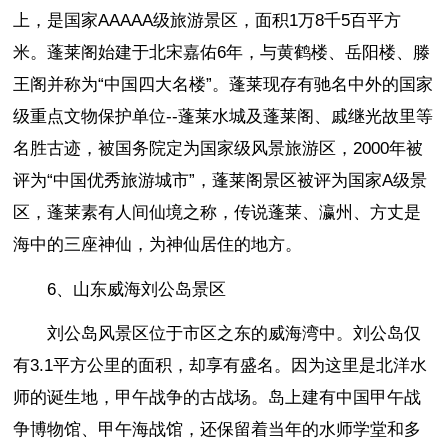
上，是国家AAAAA级旅游景区，面积1万8千5百平方
米。蓬莱阁始建于北宋嘉佑6年，与黄鹤楼、岳阳楼、滕
王阁并称为“中国四大名楼”。蓬莱现存有驰名中外的国家
级重点文物保护单位--蓬莱水城及蓬莱阁、戚继光故里等
名胜古迹，被国务院定为国家级风景旅游区，2000年被
评为“中国优秀旅游城市”，蓬莱阁景区被评为国家A级景
区，蓬莱素有人间仙境之称，传说蓬莱、瀛州、方丈是
海中的三座神仙，为神仙居住的地方。
6、山东威海刘公岛景区
刘公岛风景区位于市区之东的威海湾中。刘公岛仅
有3.1平方公里的面积，却享有盛名。因为这里是北洋水
师的诞生地，甲午战争的古战场。岛上建有中国甲午战
争博物馆、甲午海战馆，还保留着当年的水师学堂和多