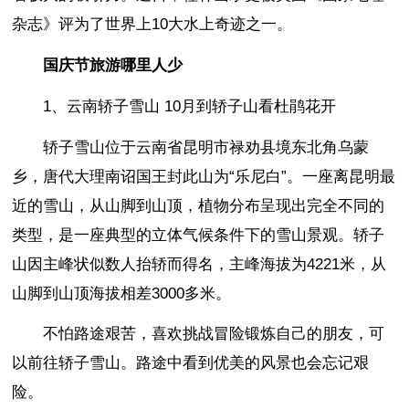
杂志》评为了世界上10大水上奇迹之一。
国庆节旅游哪里人少
1、云南轿子雪山 10月到轿子山看杜鹃花开
轿子雪山位于云南省昆明市禄劝县境东北角乌蒙
乡，唐代大理南诏国王封此山为“乐尼白”。一座离昆明最
近的雪山，从山脚到山顶，植物分布呈现出完全不同的
类型，是一座典型的立体气候条件下的雪山景观。轿子
山因主峰状似数人抬轿而得名，主峰海拔为4221米，从
山脚到山顶海拔相差3000多米。
不怕路途艰苦，喜欢挑战冒险锻炼自己的朋友，可
以前往轿子雪山。路途中看到优美的风景也会忘记艰
险。