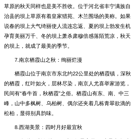
草原的秋天同样也是美不胜收。位于河北省丰宁满族自
治县的坝上草原有着皇家猎苑、木兰围场的美称。如果
说春的坝上大气绮丽使人流连忘返、夏的坝上勃发生机
孕育美丽万千、冬的坝上萧杀肃穆倍感落陌荒凉，秋天
的坝上，就成了最美的季节。
7.南京栖霞山之秋：绚丽烂漫
栖霞山位于南京市东北约22公里处的栖霞镇，深秋
的栖霞，红叶如火，层林尽染，南京人尤喜举家游览，
民间有“春牛首，秋栖霞”之俗。栖霞山有东、南、中三
峰，山中多枫树、乌柏树、偶尔还夹着几栋青翠欲滴的
松柏，显得别具韵味。
8.西湖美景：四时月好最宜秋