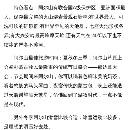
特色看点：阿尔山有联合国A级保护区、亚洲面积最
大、保存最完整的火山熔岩景观石塘林;有世界最大、可
洗可饮的矿泉群;有世界罕见的天池群，七座天池形状各
异;有大兴安岭最高峰摩天岭;还有天气在-40℃以下也不
结冰的严冬不冻河。
阿尔山最佳旅游时间：夏秋冬三季，阿尔山草原上
会举办蒙古牧民最隆重的传统节日盛会——那达慕大
会，节会期间来阿尔山，你可以喝着色鲜味美的奶茶，
听着悠扬的马头琴曲，夜宿传统的蒙古包，晚上还能透
过天窗遥望满天繁星，仿佛回到了游牧时代，一点不像
是在现代。
另外冬季阿尔山滑雪比较合适，冰雪运动比较多，
是理想的滑雪好去处。