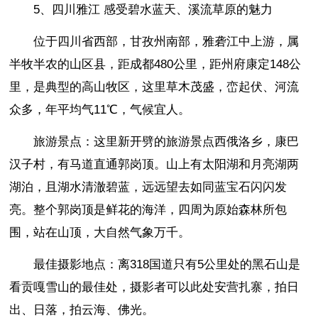
5、四川雅江 感受碧水蓝天、溪流草原的魅力
位于四川省西部，甘孜州南部，雅砻江中上游，属
半牧半农的山区县，距成都480公里，距州府康定148公
里，是典型的高山牧区，这里草木茂盛，峦起伏、河流
众多，年平均气11℃，气候宜人。
旅游景点：这里新开劈的旅游景点西俄洛乡，康巴
汉子村，有马道直通郭岗顶。山上有太阳湖和月亮湖两
湖泊，且湖水清澈碧蓝，远远望去如同蓝宝石闪闪发
亮。整个郭岗顶是鲜花的海洋，四周为原始森林所包
围，站在山顶，大自然气象万千。
最佳摄影地点：离318国道只有5公里处的黑石山是
看贡嘎雪山的最佳处，摄影者可以此处安营扎寨，拍日
出、日落，拍云海、佛光。