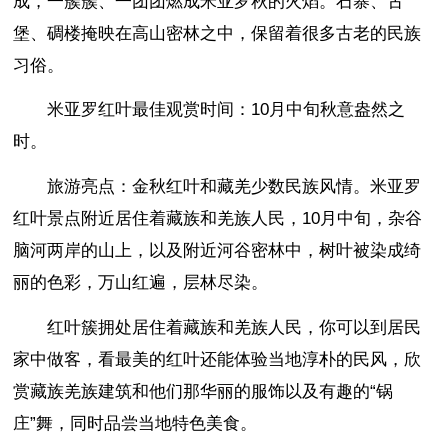
成，一簇簇、一团团燃成米亚罗秋的火焰。石寨、古
堡、碉楼掩映在高山密林之中，保留着很多古老的民族
习俗。
米亚罗红叶最佳观赏时间：10月中旬秋意盎然之
时。
旅游亮点：金秋红叶和藏羌少数民族风情。米亚罗
红叶景点附近居住着藏族和羌族人民，10月中旬，杂谷
脑河两岸的山上，以及附近河谷密林中，树叶被染成绮
丽的色彩，万山红遍，层林尽染。
红叶簇拥处居住着藏族和羌族人民，你可以到居民
家中做客，看最美的红叶还能体验当地淳朴的民风，欣
赏藏族羌族建筑和他们那华丽的服饰以及有趣的“锅
庄”舞，同时品尝当地特色美食。