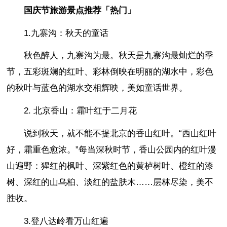
国庆节旅游景点推荐「热门」
1.九寨沟：秋天的童话
秋色醉人，九寨沟为最。秋天是九寨沟最灿烂的季
节，五彩斑斓的红叶、彩林倒映在明丽的湖水中，彩色
的秋叶与蓝色的湖水交相辉映，美如童话世界。
2. 北京香山：霜叶红于二月花
说到秋天，就不能不提北京的香山红叶。“西山红叶
好，霜重色愈浓。”每当深秋时节，香山公园内的红叶漫
山遍野：猩红的枫叶、深紫红色的黄栌树叶、橙红的漆
树、深红的山乌桕、淡红的盐肤木……层林尽染，美不
胜收。
3.登八达岭看万山红遍