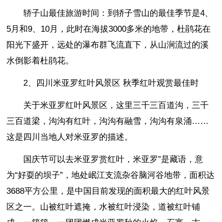
轿子山最佳旅游时间：到轿子雪山的最佳季节是4、
5月和9、10月，此时在海拔3000多米的地带，杜鹃花在
阳光下盛开，远处的瀑布群飞流直下，从山涧流过的溪
水倒影着杜鹃花。
2、四川米亚罗红叶风景区 秋季红叶观赏最佳时
关于米亚罗红叶风景区，这里三千三百道沟，三千
三百道梁，沟沟有红叶，沟沟有融雪，沟沟有泉涌……
这是四川当地人对米亚罗的描述。
国庆节可以去米亚罗赏红叶，米亚罗”是藏语，意
为“好耍的坝子”，地处岷江支流杂谷脑河谷地带，面积达
3688平方公里，是中国目前发现的面积最大的红叶风景
区之一。山被红叶遮掩，水被红叶浸染，道被红叶铺