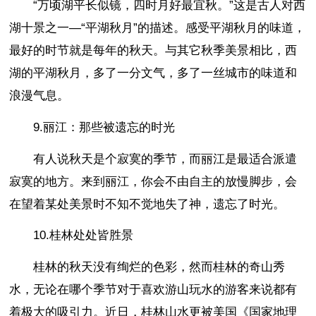
“万顷湖平长似镜，四时月好最宜秋。”这是古人对西
湖十景之一—“平湖秋月”的描述。感受平湖秋月的味道，
最好的时节就是每年的秋天。与其它秋季美景相比，西
湖的平湖秋月，多了一分文气，多了一丝城市的味道和
浪漫气息。
9.丽江：那些被遗忘的时光
有人说秋天是个寂寞的季节，而丽江是最适合派遣
寂寞的地方。来到丽江，你会不由自主的放慢脚步，会
在望着某处美景时不知不觉地失了神，遗忘了时光。
10.桂林处处皆胜景
桂林的秋天没有绚烂的色彩，然而桂林的奇山秀
水，无论在哪个季节对于喜欢游山玩水的游客来说都有
着极大的吸引力。近日，桂林山水更被美国《国家地理