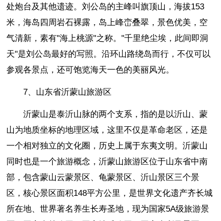
处炮台及其他遗迹。刘公岛的主峰叫旗顶山，海拔153
米，海岛四周岩石裸露，岛上峰峦叠翠，景色优美，空
气清新，素有"海上桃源"之称。"千里绝尘埃，此间即洞
天"是刘公岛最好的写照。沿环山路绕岛而行，不仅可以
参观各景点，还可饱览海天一色的美丽风光。
7、山东省沂蒙山旅游区
沂蒙山是泰沂山脉的两个支系，指的是以沂山、蒙
山为地质坐标的地理区域，这里不仅是革命老区，还是
一个相对独立的文化圈，历史上属于东夷文明。沂蒙山
同时也是一个旅游概念，沂蒙山旅游区位于山东省中南
部，包含蒙山云蒙景区、龟蒙景区、沂山景区三个景
区，核心景区面积148平方公里，是世界文化遗产齐长城
所在地、世界著名养生长寿圣地，现为国家5A级旅游景