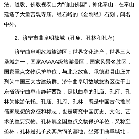
法。道教、佛教视泰山为“仙山佛国”，神化泰山，在泰山
建造了大量宫观寺庙。经石峪的《金刚经》石刻，闻名
中外。
2、济宁市曲阜明故城（孔庙、孔林和孔府）
济宁曲阜明故城旅游区：世界文化遗产，世界三大
圣城之一，国家AAAAA级旅游景区，国家风景名胜区，
国家重点文物保护单位，与北京故宫、承德避暑山庄并
列为中国三大古建筑群。济宁曲阜明故城旅游区位于山
东省济宁曲阜市静轩西路，是以曲阜的孔庙、孔府、孔
林为旅游依托。孔庙、孔府、孔林，既是中国古代推崇
儒家思想的象征和标志，也是研究中国历史、文化、艺
术的重要实物。孔林属全国重点文物保护单位，又称至
圣林，孔林是孔子及其后裔的墓地。坐落于曲阜城北，