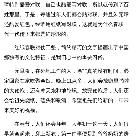
璋特别酷爱对联，自己也酷爱写对联，所以就传到了百
姓那里。于是，每逢过年人们都会贴对联。并且朱元璋
还酷爱红色，经常用红纸写对联，这就是为什么春联一
代一代传下来都是红彤彤的。
红纸春联对仗工整，简约精巧的文字描画出了中国
那独有的文化特征，是我们心中的重要习俗。
元旦夜，在外地工作的人，除非真的没有时间，必
定回家在家吃聚会饭。晚上11点多，人们会放噼里啪啦
的大鞭炮，还有冲天炮和地陀螺。放完鞭炮后，人们还
会给祖先烧纸、磕头和敬酒，希望祖先们给新的一年带
来美好的祝福。
在春节，人们还会拜年。大年初一这一天，人们很
早就会起来，穿上新衣，第一件事便是到爷爷奶奶的房