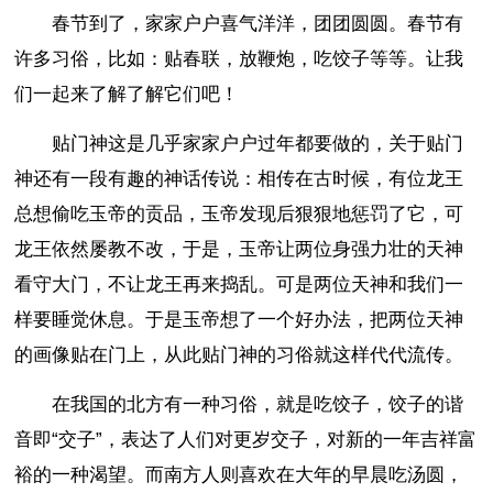
春节到了，家家户户喜气洋洋，团团圆圆。春节有
许多习俗，比如：贴春联，放鞭炮，吃饺子等等。让我
们一起来了解了解它们吧！
贴门神这是几乎家家户户过年都要做的，关于贴门
神还有一段有趣的神话传说：相传在古时候，有位龙王
总想偷吃玉帝的贡品，玉帝发现后狠狠地惩罚了它，可
龙王依然屡教不改，于是，玉帝让两位身强力壮的天神
看守大门，不让龙王再来捣乱。可是两位天神和我们一
样要睡觉休息。于是玉帝想了一个好办法，把两位天神
的画像贴在门上，从此贴门神的习俗就这样代代流传。
在我国的北方有一种习俗，就是吃饺子，饺子的谐
音即“交子”，表达了人们对更岁交子，对新的一年吉祥富
裕的一种渴望。而南方人则喜欢在大年的早晨吃汤圆，