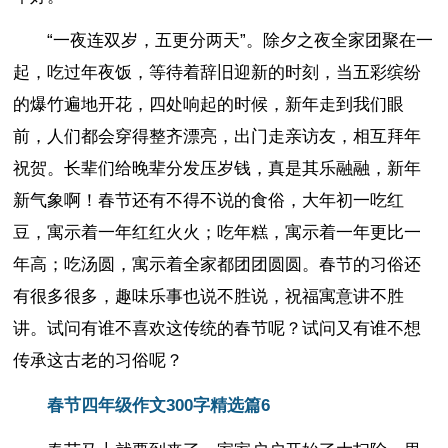
“一夜连双岁，五更分两天”。除夕之夜全家团聚在一
起，吃过年夜饭，等待着辞旧迎新的时刻，当五彩缤纷
的爆竹遍地开花，四处响起的时候，新年走到我们眼
前，人们都会穿得整齐漂亮，出门走亲访友，相互拜年
祝贺。长辈们给晚辈分发压岁钱，真是其乐融融，新年
新气象啊！春节还有不得不说的食俗，大年初一吃红
豆，寓示着一年红红火火；吃年糕，寓示着一年更比一
年高；吃汤圆，寓示着全家都团团圆圆。春节的习俗还
有很多很多，趣味乐事也说不胜说，祝福寓意讲不胜
讲。试问有谁不喜欢这传统的春节呢？试问又有谁不想
传承这古老的习俗呢？
春节四年级作文300字精选篇6