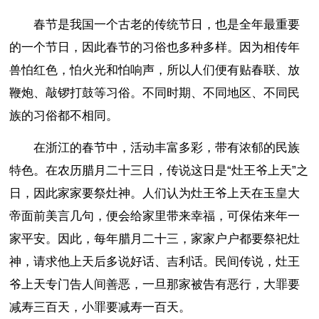
春节是我国一个古老的传统节日，也是全年最重要
的一个节日，因此春节的习俗也多种多样。因为相传年
兽怕红色，怕火光和怕响声，所以人们便有贴春联、放
鞭炮、敲锣打鼓等习俗。不同时期、不同地区、不同民
族的习俗都不相同。
在浙江的春节中，活动丰富多彩，带有浓郁的民族
特色。在农历腊月二十三日，传说这日是“灶王爷上天”之
日，因此家家要祭灶神。人们认为灶王爷上天在玉皇大
帝面前美言几句，便会给家里带来幸福，可保佑来年一
家平安。因此，每年腊月二十三，家家户户都要祭祀灶
神，请求他上天后多说好话、吉利话。民间传说，灶王
爷上天专门告人间善恶，一旦那家被告有恶行，大罪要
减寿三百天，小罪要减寿一百天。