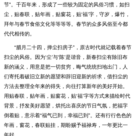
节”。千百年来，形成了一些较为固定的风俗习惯，如扫
尘，贴春联，贴年画，贴窗花，贴‘福’字，守岁，爆竹，
拜年与春节食俗文化等等等等。春节的众多风俗至今都
代代相传的。
“腊月二十四，掸尘扫房子”，原古时代就记载着春节
扫尘的风俗。因为‘尘’与‘陈’是谐音，新春扫尘有除旧布
新的涵义，用意是把一切贫穷，晦气统统扫地出门，人
们寄托着破旧立新的愿望和辞旧迎新的祈求，借扫尘的
方法去整理全年来的得失，向往打算新年的美好开始。
用贴春联，贴年画，贴窗花，贴‘福’字等方式来描绘时代
背景，抒发美好愿望，烘托出喜庆的节日气氛，把福字
倒着贴，意示着“福气已到，幸福已到”。还有行行色色的
年画，窗花，春联贴挂，期盼赐予福禄寿，一年更比一
年好。