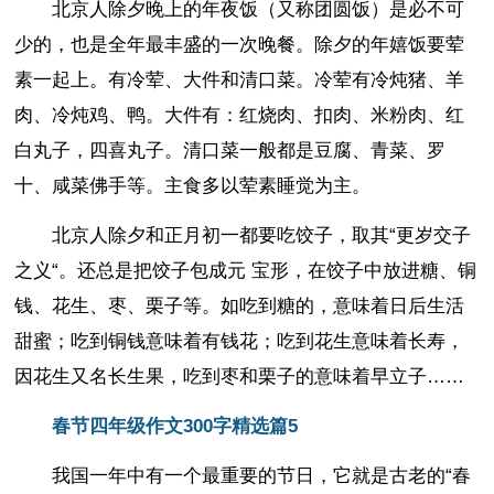
北京人除夕晚上的年夜饭（又称团圆饭）是必不可
少的，也是全年最丰盛的一次晚餐。除夕的年嬉饭要荤
素一起上。有冷荤、大件和清口菜。冷荤有冷炖猪、羊
肉、冷炖鸡、鸭。大件有：红烧肉、扣肉、米粉肉、红
白丸子，四喜丸子。清口菜一般都是豆腐、青菜、罗
十、咸菜佛手等。主食多以荤素睡觉为主。
北京人除夕和正月初一都要吃饺子，取其“更岁交子
之义“。还总是把饺子包成元 宝形，在饺子中放进糖、铜
钱、花生、枣、栗子等。如吃到糖的，意味着日后生活
甜蜜；吃到铜钱意味着有钱花；吃到花生意味着长寿，
因花生又名长生果，吃到枣和栗子的意味着早立子……
春节四年级作文300字精选篇5
我国一年中有一个最重要的节日，它就是古老的“春