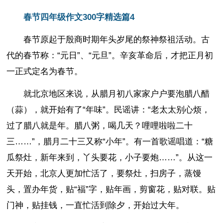
春节四年级作文300字精选篇4
春节原起于殷商时期年头岁尾的祭神祭祖活动。古
代的春节称：“元日”、“元旦”。辛亥革命后，才把正月初
一正式定名为春节。
就北京地区来说，从腊月初八家家户户要泡腊八醋
（蒜），就开始有了“年味”。民谣讲：“老太太别心烦，
过了腊八就是年。腊八粥，喝几天？哩哩啦啦二十
三……”，腊月二十三又称“小年”。有一首歌谣唱道：“糖
瓜祭灶，新年来到，丫头要花，小子要炮……”。从这一
天开始，北京人更加忙活了，要祭灶，扫房子，蒸馒
头，置办年货，贴“福”字，贴年画，剪窗花，贴对联。贴
门神，贴挂钱，一直忙活到除夕，开始过大年。