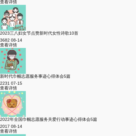
查看详情
2023三八妇女节点赞新时代女性诗歌10首
3682
08-14
查看详情
新时代巾帼志愿服务事迹心得体会5篇
2231
07-15
查看详情
2022年全国巾帼志愿服务关爱行动事迹心得体会5篇
2017
08-14
查看详情