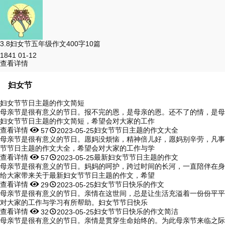
3.8妇女节五年级作文400字10篇
1841
01-12
查看详情
妇女节
妇女节节日主题的作文简短
母亲节是很有意义的节日。报不完的恩，是母亲的恩。还不了的情，是母
妇女节节日主题的作文简短，希望会对大家的工作
查看详情


妇女节节日主题的作文大全
57
2023-05-25
母亲节是很有意义的节日。愿妈没烦恼，精神倍儿好，愿妈别辛劳，凡事
节节日主题的作文大全，希望会对大家的工作与学
查看详情


最新妇女节节日主题的作文
57
2023-05-25
母亲节是很有意义的节日。妈妈的呵护，跨过时间的长河，一直陪伴在身
给大家带来关于最新妇女节节日主题的作文，希望
查看详情


妇女节节日快乐的作文
29
2023-05-25
母亲节是很有意义的节日。亲情在这世间，总是让生活充溢着一份份平平
对大家的工作与学习有所帮助。妇女节节日快乐
查看详情


妇女节节日快乐的作文简洁
32
2023-05-25
母亲节是很有意义的节日。亲情是贯穿生命始终的。为此母亲节来临之际