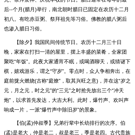
后--个月(腊月)举行，南北朝时腊日已固定在农历十二月
初八。有吃赤豆粥、祭拜祖先等习俗。佛教的腊八粥后
也渗入腊日习俗。
【除夕】我国民间传统节日。农历十二月三十日
晚，家家在打扫一清的屋里，摆上丰盛的菜肴，全家团
聚吃“年饭”。此夜大家通宵不眠，或喝酒聊天，或猜谜下
棋，嬉戏游乐，谓之“守岁”。零点时，众人争相奔出，在
庭前拢火燃烧(古称“庭燎”，取其兴旺之意)，并在这“岁之
元，月之元，时之元”的“三元”之时抢先放出三个“冲天
炮”，以求首先发达，大吉大利。此时，爆竹声、欢叫声
响成一片，一派“爆竹声中除旧岁”的景象。
【伯(孟)仲叔季】兄弟行辈中长幼排行的次序。伯
(孟)是老大，仲是老二，叔是老三，季是老四。古代贵族