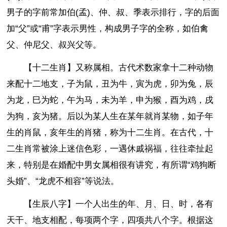
男子的字前常加伯(孟)、仲、叔、季表示排行，字的后面
加“父”或“甫”字表示男性，构成男子字的全称，如伯禽
父、仲尼父、叔兴父等。
【十二生肖】又称属相。古代术数家拿十二种动物
来配十二地支，子为鼠，丑为牛，寅为虎，卯为兔，辰
为龙，巳为蛇，午为马，未为羊，申为猴，酉为鸡，戌
为狗，亥为猪。后以为某人生在某年就肖某物，如子年
生的肖鼠，亥年生的肖猪，称为十二生肖。在古代，十
二生肖常被涂上迷信色彩，一遇休戚祸福，往往牵扯起
来，特别是在婚配中男女属相很有讲究，有所谓“鸡狗断
头婚”、“龙虎不相容”等说法。
【生辰八字】一个人出生的年、月、日、时，各有
天干、地支相配，每项两个字，四项共八个字。根据这