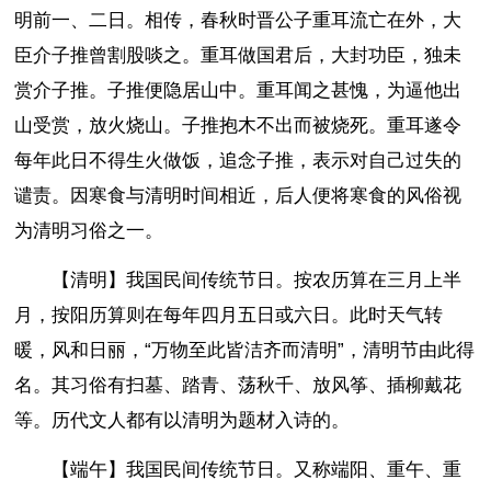
明前一、二日。相传，春秋时晋公子重耳流亡在外，大
臣介子推曾割股啖之。重耳做国君后，大封功臣，独未
赏介子推。子推便隐居山中。重耳闻之甚愧，为逼他出
山受赏，放火烧山。子推抱木不出而被烧死。重耳遂令
每年此日不得生火做饭，追念子推，表示对自己过失的
谴责。因寒食与清明时间相近，后人便将寒食的风俗视
为清明习俗之一。
【清明】我国民间传统节日。按农历算在三月上半
月，按阳历算则在每年四月五日或六日。此时天气转
暖，风和日丽，“万物至此皆洁齐而清明”，清明节由此得
名。其习俗有扫墓、踏青、荡秋千、放风筝、插柳戴花
等。历代文人都有以清明为题材入诗的。
【端午】我国民间传统节日。又称端阳、重午、重