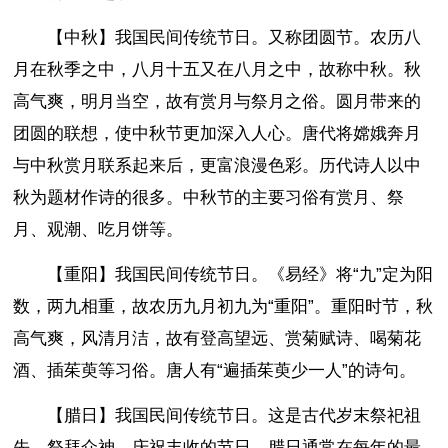
【中秋】我国民间传统节日。又称团圆节。农历八
月在秋季之中，八月十五又在八月之中，故称中秋。秋
高气爽，明月当空，故有赏月与祭月之俗。圆月带来的
团圆的联想，使中秋节更加深入人心。唐代将嫦娥奔月
与中秋赏月联系起来后，更富浪漫色彩。历代诗人以中
秋为题材作诗的很多。中秋节的主要习俗有赏月、祭
月、观潮、吃月饼等。
【重阳】我国民间传统节日。《易经》将“九”定为阳
数，两九相重，故农历九月初九为“重阳”。重阳时节，秋
高气爽，风清月洁，故有登高望远、赏菊赋诗、喝菊花
酒、插茱萸等习俗。唐人有“遍插茱萸少一人”的诗句。
【腊日】我国民间传统节日。这是古代岁末祭祀祖
先、祭拜众神、庆祝丰收的节日。腊日通常在每年的最