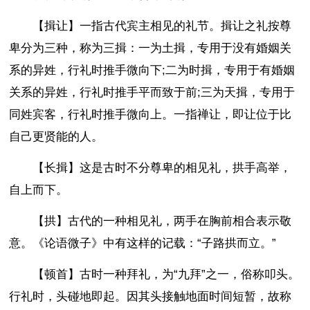
【揖让】一指古代宾主相见的礼节。揖让之礼按尊
卑分为三种，称为三揖：一为土揖，专用于没有婚姻关
系的异姓，行礼时推手微向下;二为时揖，专用于有婚姻
关系的异姓，行礼时推手平而致于前;三为天揖，专用于
同姓宾客，行礼时推手微向上。一指禅让，即让位于比
自己更贤能的人。
【长揖】这是古时不分尊卑的相见礼，拱手高举，
自上而下。
【拱】古代的一种相见礼，两手在胸前相合表示敬
意。《论语微子》中有这样的记载：“子路拱而立。”
【顿首】古时一种拜礼，为“九拜”之一，俗称叩头。
行礼时，头碰地即起。因其头接触地面时间短暂，故称