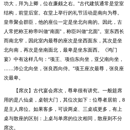
功大，拜为上卿，位在廉颇之右。”古代建筑通常是堂室
结构，前堂后室。在堂上举行的礼节活动是南向为尊。
皇帝聚会群臣，他的座位一定是坐北向南的。因此，古
人常把称王称帝叫做“南面”，称臣叫做“北面”。室东西长
而南北窄，因此室内最尊的座次是坐西面东，其次是坐
北向南，再次是坐南面北，最卑是坐东面西。《鸿门
宴》中有这样几句：“项王、项伯东向坐，亚父南向坐，
……沛公北向坐，张良西向侍。”项王座次最尊，张良座
次最卑。
【席次】古代宴会席次，尊卑很有讲究。一般筵席
用的是八仙桌，桌朝大门，其位次如下：位尊者居前，8
是主人席位。如果客多，可设两桌、三桌或更多，有上
桌与散座的区别：上桌与单席的位次相同，散座则不分
席次。