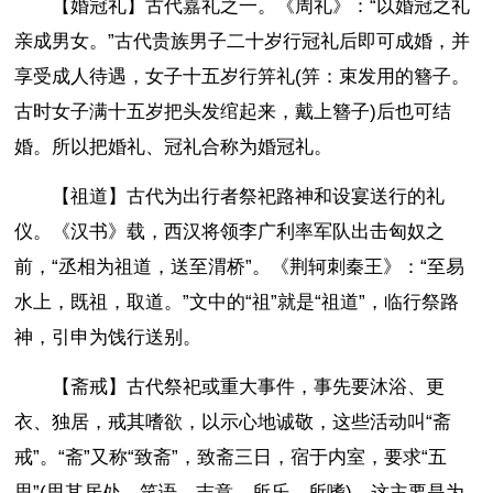
【婚冠礼】古代嘉礼之一。《周礼》：“以婚冠之礼
亲成男女。”古代贵族男子二十岁行冠礼后即可成婚，并
享受成人待遇，女子十五岁行笄礼(笄：束发用的簪子。
古时女子满十五岁把头发绾起来，戴上簪子)后也可结
婚。所以把婚礼、冠礼合称为婚冠礼。
【祖道】古代为出行者祭祀路神和设宴送行的礼
仪。《汉书》载，西汉将领李广利率军队出击匈奴之
前，“丞相为祖道，送至渭桥”。《荆轲刺秦王》：“至易
水上，既祖，取道。”文中的“祖”就是“祖道”，临行祭路
神，引申为饯行送别。
【斋戒】古代祭祀或重大事件，事先要沐浴、更
衣、独居，戒其嗜欲，以示心地诚敬，这些活动叫“斋
戒”。“斋”又称“致斋”，致斋三日，宿于内室，要求“五
思”(思其居处、笑语、志意、所乐、所嗜)，这主要是为