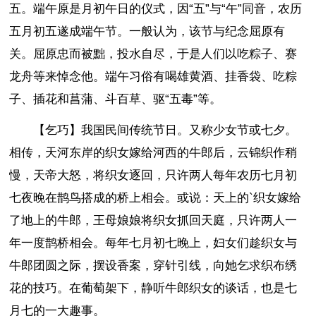
五。端午原是月初午日的仪式，因“五”与“午”同音，农历
五月初五遂成端午节。一般认为，该节与纪念屈原有
关。屈原忠而被黜，投水自尽，于是人们以吃粽子、赛
龙舟等来悼念他。端午习俗有喝雄黄酒、挂香袋、吃粽
子、插花和菖蒲、斗百草、驱“五毒”等。
【乞巧】我国民间传统节日。又称少女节或七夕。
相传，天河东岸的织女嫁给河西的牛郎后，云锦织作稍
慢，天帝大怒，将织女逐回，只许两人每年农历七月初
七夜晚在鹊鸟搭成的桥上相会。或说：天上的`织女嫁给
了地上的牛郎，王母娘娘将织女抓回天庭，只许两人一
年一度鹊桥相会。每年七月初七晚上，妇女们趁织女与
牛郎团圆之际，摆设香案，穿针引线，向她乞求织布绣
花的技巧。在葡萄架下，静听牛郎织女的谈话，也是七
月七的一大趣事。