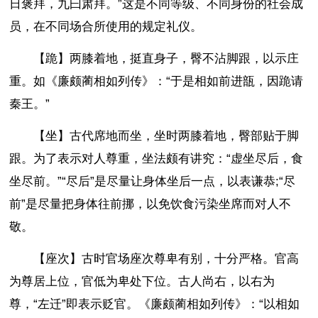
日褒拜，九曰肃拜。”这是不同等级、不同身份的社会成
员，在不同场合所使用的规定礼仪。
【跪】两膝着地，挺直身子，臀不沾脚跟，以示庄
重。如《廉颇蔺相如列传》：“于是相如前进瓿，因跪请
秦王。”
【坐】古代席地而坐，坐时两膝着地，臀部贴于脚
跟。为了表示对人尊重，坐法颇有讲究：“虚坐尽后，食
坐尽前。”“尽后”是尽量让身体坐后一点，以表谦恭;“尽
前”是尽量把身体往前挪，以免饮食污染坐席而对人不
敬。
【座次】古时官场座次尊卑有别，十分严格。官高
为尊居上位，官低为卑处下位。古人尚右，以右为
尊，“左迁”即表示贬官。《廉颇蔺相如列传》：“以相如