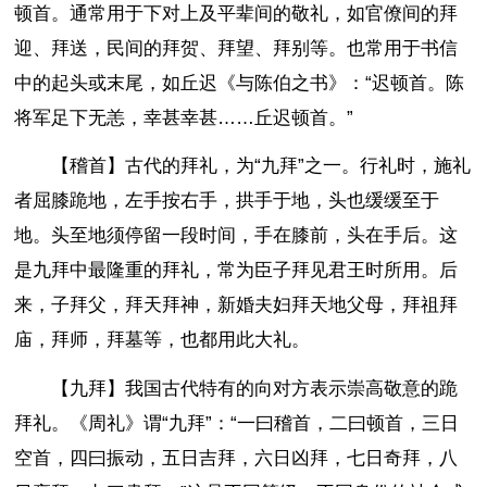
顿首。通常用于下对上及平辈间的敬礼，如官僚间的拜
迎、拜送，民间的拜贺、拜望、拜别等。也常用于书信
中的起头或末尾，如丘迟《与陈伯之书》：“迟顿首。陈
将军足下无恙，幸甚幸甚……丘迟顿首。”
【稽首】古代的拜礼，为“九拜”之一。行礼时，施礼
者屈膝跪地，左手按右手，拱手于地，头也缓缓至于
地。头至地须停留一段时间，手在膝前，头在手后。这
是九拜中最隆重的拜礼，常为臣子拜见君王时所用。后
来，子拜父，拜天拜神，新婚夫妇拜天地父母，拜祖拜
庙，拜师，拜墓等，也都用此大礼。
【九拜】我国古代特有的向对方表示崇高敬意的跪
拜礼。《周礼》谓“九拜”：“一曰稽首，二曰顿首，三日
空首，四曰振动，五日吉拜，六日凶拜，七日奇拜，八