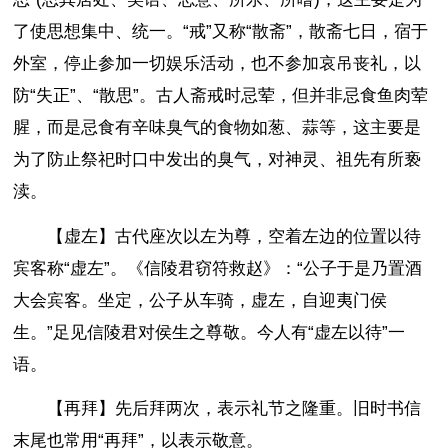
了使思想集中、统一。“戒”又称“散斋”，散斋七日，宿于
外室，停止参加一切娱乐活动，也不参加哀吊丧礼，以
防“失正”、“散思”。古人斋戒时忌荤，但并非忌食鱼肉荤
腥，而是忌食有辛味臭气的食物如葱、蒜等，这主要是
为了防止祭祀时口中发出的臭气，对神灵、祖先有所亵
渎。
【虚左】古代座次以左为尊，空着左边的位置以待
宾客称“虚左”。《信陵君窃符救赵》：“公子于是乃置酒
大会宾客。坐定，公子从车骑，虚左，自迎夷门侯
生。”足见信陵君对侯生之尊敬。今人有“虚左以待”一
语。
【再拜】先后拜两次，表示礼节之隆重。旧时书信
末尾也常用“再拜”，以表示敬意。