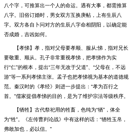
八个字，可推算出一个人的命运。遇有大事，都需推算
八字。旧俗订婚时，男女双方互换庚帖，上有生辰八
字。双方各自卜问对方的生辰八字命相阴阳，以确定能
否成婚，吉凶如何。
【孝悌】孝，指对父母要孝顺、服从;悌，指对兄长
要敬重、顺从。孔子非常重视孝悌，把孝悌作为实
行“仁”的根本，提出“三年无改于父道”、“父母在，不远
游”等一系列孝悌主张。孟子也把孝悌视为基本的道德规
范。秦汉时的《孝经》则进一步提出：“孝为百行之
首。”儒家提倡孝悌的目的，是为了维护宗法等级秩序。
【牺牲】古代祭祀用的牲畜，色纯为“牺”，体全
为“牲”。《左传曹刿论战》中有这样的话：“牺牲玉帛，
弗敢加也，必以信。”