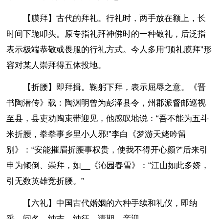
【膜拜】古代的拜礼。行礼时，两手放在额上，长
时间下跪叩头。原专指礼拜神佛时的一种敬礼，后泛指
表示极端恭敬或畏服的行礼方式。今人多用“顶礼膜拜”形
容对某人崇拜得五体投地。
【折腰】即拜揖。鞠躬下拜，表示屈辱之意。《晋
书陶潜传》载：陶渊明曾为彭泽县令，州郡派督邮巡视
至县，县吏劝陶束带迎见，他感叹地说：“吾不能为五斗
米折腰，拳拳事乡里小人邪!”李白《梦游天姥吟留
别》：“安能摧眉折腰事权贵，使我不得开心颜?”后来引
申为倾倒、崇拜，如__《沁园春雪》：“江山如此多娇，
引无数英雄竞折腰。”
【六礼】中国古代婚姻的六种手续和礼仪，即纳
采、问名、纳吉、纳征、请期、亲迎。