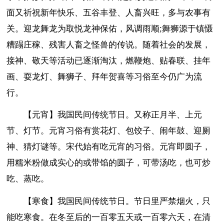
面又祈祝新年快乐、五谷丰登、人畜兴旺，多与农事有
关。迎龙舞龙为取悦龙神保佑，风调雨顺;舞狮源于镇慑
糟蹋庄稼、残害人畜之怪兽的传说。随着社会的发展，
接神、敬天等活动已逐渐淘汰，燃鞭炮、贴春联、挂年
画、耍龙灯、舞狮子、拜年贺喜等习俗至今仍广为流
行。
【元宵】我国民间传统节日。又称正月半、上元
节、灯节。元宵习俗有赏花灯、包饺子、闹年鼓、迎厕
神、猜灯谜等。宋代始有吃元宵的习俗。元宵即圆子，
用糯米粉做成实心的或带馅的圆子，可带汤吃，也可炒
吃、蒸吃。
【寒食】我国民间传统节日。节日里严禁烟火，只
能吃寒食。在冬至后的一百零五天或一百零六天，在清