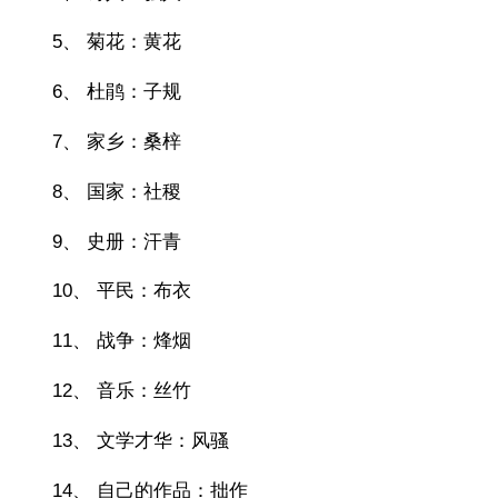
5、 菊花：黄花
6、 杜鹃：子规
7、 家乡：桑梓
8、 国家：社稷
9、 史册：汗青
10、 平民：布衣
11、 战争：烽烟
12、 音乐：丝竹
13、 文学才华：风骚
14、 自己的作品：拙作