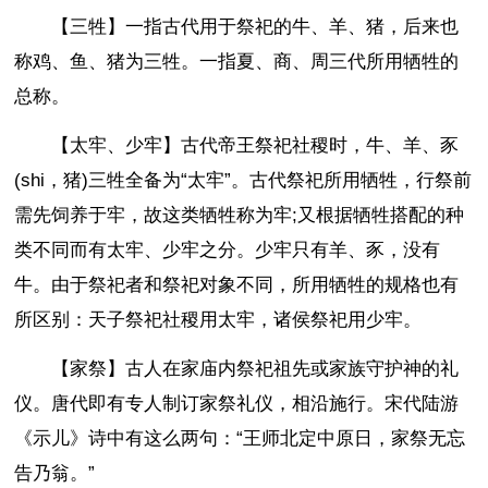
【三牲】一指古代用于祭祀的牛、羊、猪，后来也
称鸡、鱼、猪为三牲。一指夏、商、周三代所用牺牲的
总称。
【太牢、少牢】古代帝王祭祀社稷时，牛、羊、豕
(shi，猪)三牲全备为“太牢”。古代祭祀所用牺牲，行祭前
需先饲养于牢，故这类牺牲称为牢;又根据牺牲搭配的种
类不同而有太牢、少牢之分。少牢只有羊、豕，没有
牛。由于祭祀者和祭祀对象不同，所用牺牲的规格也有
所区别：天子祭祀社稷用太牢，诸侯祭祀用少牢。
【家祭】古人在家庙内祭祀祖先或家族守护神的礼
仪。唐代即有专人制订家祭礼仪，相沿施行。宋代陆游
《示儿》诗中有这么两句：“王师北定中原日，家祭无忘
告乃翁。”