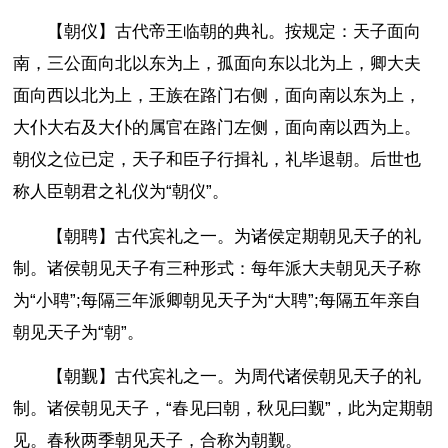
【朝仪】古代帝王临朝的典礼。按规定：天子面向
南，三公面向北以东为上，孤面向东以北为上，卿大夫
面向西以北为上，王族在路门右侧，面向南以东为上，
大仆大右及大仆的属官在路门左侧，面向南以西为上。
朝仪之位已定，天子和臣子行揖礼，礼毕退朝。后世也
称人臣朝君之礼仪为“朝仪”。
【朝聘】古代宾礼之一。为诸侯定期朝见天子的礼
制。诸侯朝见天子有三种形式：每年派大夫朝见天子称
为“小聘”;每隔三年派卿朝见天子为“大聘”;每隔五年亲自
朝见天子为“朝”。
【朝觐】古代宾礼之一。为周代诸侯朝见天子的礼
制。诸侯朝见天子，“春见曰朝，秋见曰觐”，此为定期朝
见。春秋两季朝见天子，合称为朝觐。