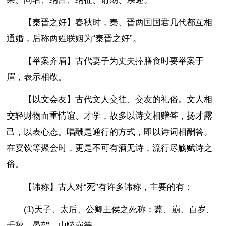
【秦晋之好】春秋时，秦、晋两国国君几代都互相
通婚，后称两姓联姻为“秦晋之好”。
【举案齐眉】古代妻子为丈夫捧膳食时要举案于
眉，表示相敬。
【以文会友】古代文人交往、交友的礼俗。文人相
交轻财物而重情谊、才学，故多以诗文相赠答，扬才露
己，以表心态。唱酬是通行的方式，即以诗词相酬答。
在宴饮等聚会时，更是不可有酒无诗，流行尽觞赋诗之
俗。
【讳称】古人对“死”有许多讳称，主要的有：
(1)天子、太后、公卿王侯之死称：薨、崩、百岁、
千秋、晏驾、山陵崩等。