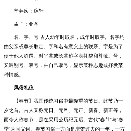
辛弃疾：稼轩
孟子：亚圣
名、字、号 古人幼年时取名，成年时取字。名字均
由父亲或尊长取定。字和名有意义上的联系。字是为了
便于他人称谓。对平辈或长辈称字表礼貌和尊敬。号，
又叫别号、表号，由自己取号，显示某种志趣或抒发某
种情感。
风俗礼仪
【春节】我国传统习俗中最隆重的节日。此节乃一
岁之首。古人又称元日、元旦、元正、新春、新正等，
而今人称春节，是在采用公历纪元后。古代“春节”与“春
季”为同义词。春节习俗一方面是庆贺过去的一年，一方