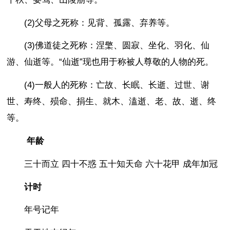
(2)父母之死称：见背、孤露、弃养等。
(3)佛道徒之死称：涅檠、圆寂、坐化、羽化、仙
游、仙逝等。“仙逝”现也用于称被人尊敬的人物的死。
(4)一般人的死称：亡故、长眠、长逝、过世、谢
世、寿终、殒命、捐生、就木、溘逝、老、故、逝、终
等。
年龄
三十而立 四十不惑 五十知天命 六十花甲 成年加冠
计时
年号记年