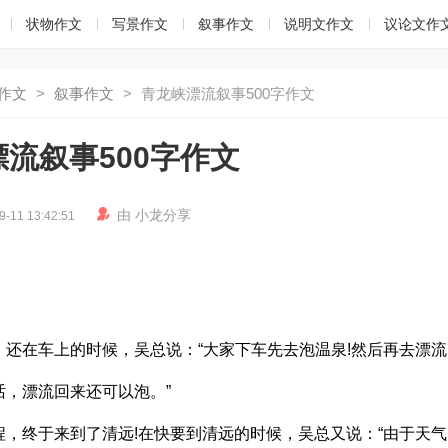
状物作文
写景作文
叙事作文
说明文作文
议论文作
作文
>
叙事作文
>
青龙峡漂流叙事500字作文
流叙事500字作文

由
小龙
分享
9-11 13:42:51
还在车上的时候，吴总说：“大家下车先去泡温泉!然后再去漂流
，漂流回来还可以泡。”
，终于来到了清远!在快要到清远的时候，吴总又说：“由于天气