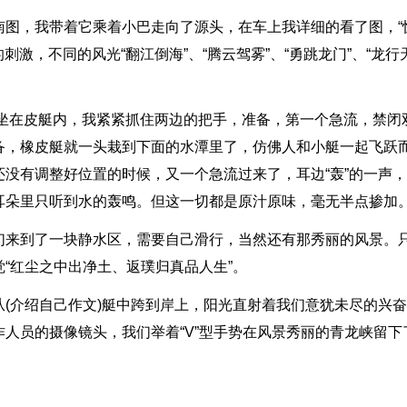
南图，我带着它乘着小巴走向了源头，在车上我详细的看了图，“
刺激，不同的风光“翻江倒海”、“腾云驾雾”、“勇跳龙门”、“龙行
!坐在皮艇内，我紧紧抓住两边的把手，准备，第一个急流，禁闭
备，橡皮艇就一头栽到下面的水潭里了，仿佛人和小艇一起飞跃
没有调整好位置的时候，又一个急流过来了，耳边“轰”的一声
耳朵里只听到水的轰鸣。但这一切都是原汁原味，毫无半点掺加
们来到了一块静水区，需要自己滑行，当然还有那秀丽的风景。
“红尘之中出净土、返璞归真品人生”。
(介绍自己作文)艇中跨到岸上，阳光直射着我们意犹未尽的兴
人员的摄像镜头，我们举着“V”型手势在风景秀丽的青龙峡留下