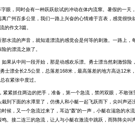
激”等字眼，同时会有一种跃跃欲试的冲动在体内流窜。暑假的一天
远离广州百多公里，我们一路上兴奋的心情难于言表，感觉很快
流的作文3篇。
听那水流的声音，就知道漂流的感觉会是何等的刺激。一路上，
惊险的漂流之旅了。
，如果从中间一段开始，那是动感欢乐漂。勇士漂当然刺激惊险
勇士漂全长2.5公里，总落差168米，最高落差的地方高达12米
情总在紧张中度过。
内，紧紧抓住两边的把手，准备，第一个急流，禁闭双眼，不敢张
头栽到下面的水潭里了，仿佛人和小艇一起飞跃而下，尖叫声还
时候，又一个急流过来了，耳边“轰”的一声，小艇在湍急的水
轰鸣。接二连三的急流，让人与小艇在激流中跳跃，而阵阵尖叫