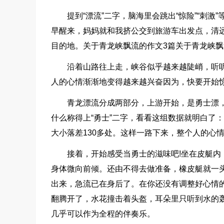
提到“漂流”二字，脑海里会跳出“惊险”“刺
早醒来，妈妈就和我挤公交到旅游车出发点，清
目的地。关于青龙峡飘流的作文3篇关于青龙峡飘
沿着山路往上走，峡谷似乎越来越陡峭，听
人的心情渐渐地变得越来越兴奋因为，快要开始
青龙漂流分成两部分，上游开始，是勇士漂
什么称得上“勇士”二字，看看这组数据就明白了：
大小落差130多处。这样一路下来，整个人的心
接着，开始感受当勇士的滋味吧!坐在皮艇
身体微向前倾。还由不得去做准备，橡皮艇就一
出来，急流已在身后了。在你还没有调整好心情的
翻腾开了，水花撞击着头盔，耳朵里只听到水的
几乎可以作为全程的伴奏乐。