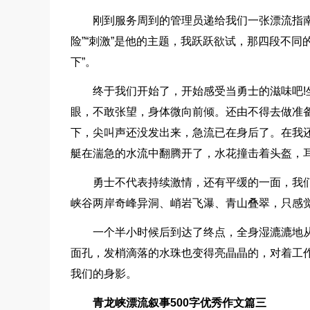
刚到服务周到的管理员递给我们一张漂流指
险”“刺激”是他的主题，我跃跃欲试，那四段不同的
下”。
终于我们开始了，开始感受当勇士的滋味吧
眼，不敢张望，身体微向前倾。还由不得去做准
下，尖叫声还没发出来，急流已在身后了。在我还
艇在湍急的水流中翻腾开了，水花撞击着头盔，
勇士不代表持续激情，还有平缓的一面，我
峡谷两岸奇峰异洞、峭岩飞瀑、青山叠翠，只感觉
一个半小时候后到达了终点，全身湿漉漉地从
面孔，发梢滴落的水珠也变得亮晶晶的，对着工作
我们的身影。
青龙峡漂流叙事500字优秀作文篇三