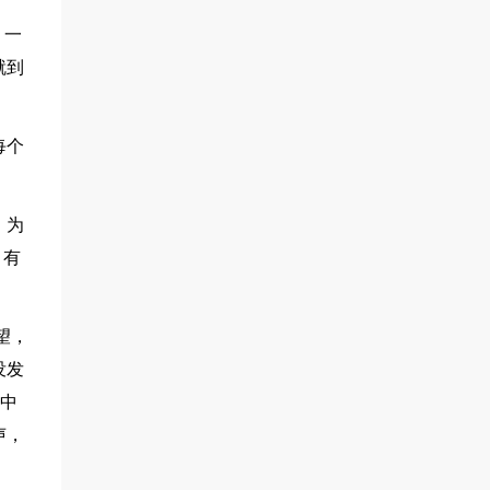
，一
就到
每个
，为
，有
望，
没发
流中
声，