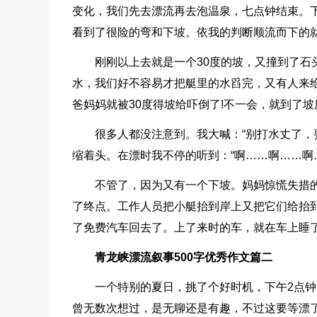
变化，我们先去漂流再去泡温泉，七点钟结束。
看到了很险的弯和下坡。依我的判断顺流而下的
刚刚以上去就是一个30度的坡，又撞到了
水，我们好不容易才把艇里的水舀完，又有人来
爸妈妈就被30度得坡给吓倒了!不一会，就到了坡度
很多人都没注意到。我大喊：“别打水丈了，
缩着头。在漂时我不停的听到：“啊……啊……啊…
不管了，因为又有一个下坡。妈妈惊慌失措的
了终点。工作人员把小艇抬到岸上又把它们给抬
了免费汽车回去了。上了来时的车，就在车上睡
青龙峡漂流叙事500字优秀作文篇二
一个特别的夏日，挑了个好时机，下午2点
曾无数次想过，是无聊还是有趣，不过这要等漂