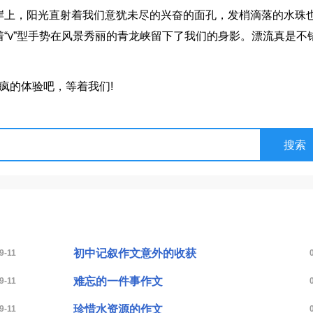
岸上，阳光直射着我们意犹未尽的兴奋的面孔，发梢滴落的水珠
“v”型手势在风景秀丽的青龙峡留下了我们的身影。漂流真是不
疯的体验吧，等着我们!
初中记叙作文意外的收获
9-11
难忘的一件事作文
9-11
珍惜水资源的作文
9-11