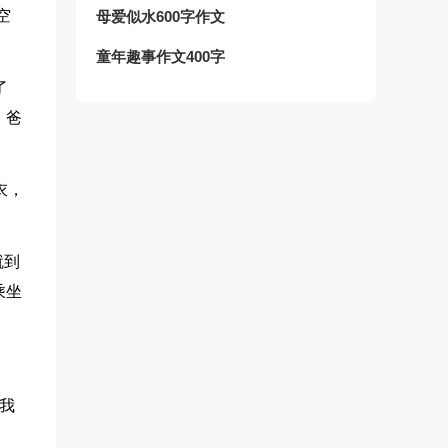
空
母爱似水600字作文
童年趣事作文400字
了
，爸
衣，
就到
乘坐
我