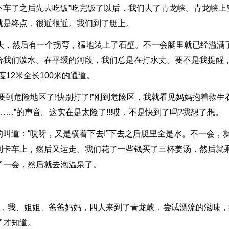
下车了之后先去吃饭”吃完饭了以后，我们去了青龙峡。青龙峡上
就是终点，很近很近。我们到了艇上。
石头，然后有一个拐弯，猛地装上了石壁。不一会艇里就已经溢满
给我们泼水。在平缓的河段，我们总是在打水丈。要不是我提醒
12米全长100米的通道。
要到危险地区了!快别打了!”刚到危险区，我就看见妈妈抱着救生
…”的声音。这实在是太险了!!!哎，不是快到了吗?我想了想。
叫道：“哎呀，又是横着下去!”下去之后艇里全是水。不一会，
到卡车上，然后又运走。我们花了一些钱买了三杯姜汤，然后就
了一会，然后就去泡温泉了。
钟，我、姐姐、爸爸妈妈，四人来到了青龙峡，尝试漂流的滋味，
了才知道。