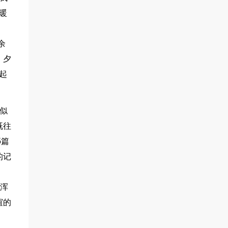
暖
余
，夕
起
似
既往
5篇
的记
我浑
谊的