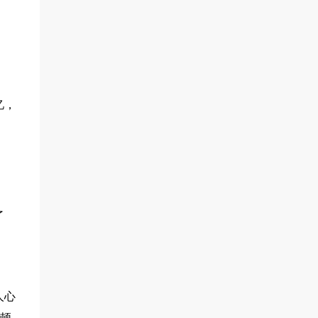
忆，
了
人心
情顿