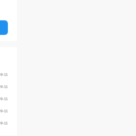
09-11
09-11
09-11
09-11
09-11