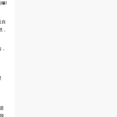
嘛!
近自
然，
边，
。
星
是
我