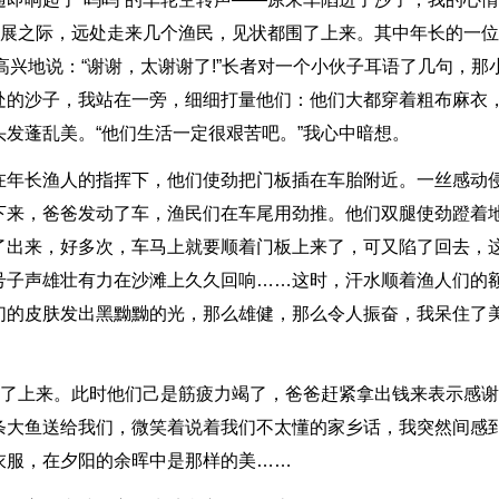
莫展之际，远处走来几个渔民，见状都围了上来。其中年长的一
高兴地说：“谢谢，太谢谢了!”长者对一个小伙子耳语了几句，那
处的沙子，我站在一旁，细细打量他们：他们大都穿着粗布麻衣
发蓬乱美。“他们生活一定很艰苦吧。”我心中暗想。
在年长渔人的指挥下，他们使劲把门板插在车胎附近。一丝感动
下来，爸爸发动了车，渔民们在车尾用劲推。他们双腿使劲蹬着
了出来，好多次，车马上就要顺着门板上来了，可又陷了回去，
号子声雄壮有力在沙滩上久久回响……这时，汗水顺着渔人们的
们的皮肤发出黑黝黝的光，那么雄健，那么令人振奋，我呆住了
”了上来。此时他们己是筋疲力竭了，爸爸赶紧拿出钱来表示感
条大鱼送给我们，微笑着说着我们不太懂的家乡话，我突然间感
衣服，在夕阳的余晖中是那样的美……