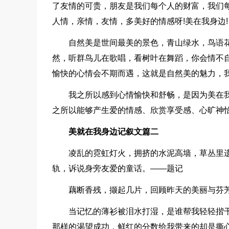
了友情的可贵，朋友是我们每个人的财富，我们
人情，亲情，友情，多美好的情感呀!美在我身边!
自然美是世间最美的景色，青山绿水，鸟语
然，听群鸟儿在歌唱，看树叶在舞蹈，你会情不
愉快的心情会不期而遇，这就是自然美的魅力，我
我之所以感到心情愉快和舒畅，是因为美在
之所以能够产生爱的情感、欣赏享受感、心旷神
美就在我身边记叙文篇二
凌乱的霓虹灯火，拥挤的水泥高墙，草丛里
轨，诉说身旁友爱的童话。——题记
藕断香残，撷起几片，回顾昨天的美丽与芬
当记忆的薄衫被泪水打湿，是谁帮我轻轻揩
那样的渴望成功，鲜红的分数给我带来的却是撕