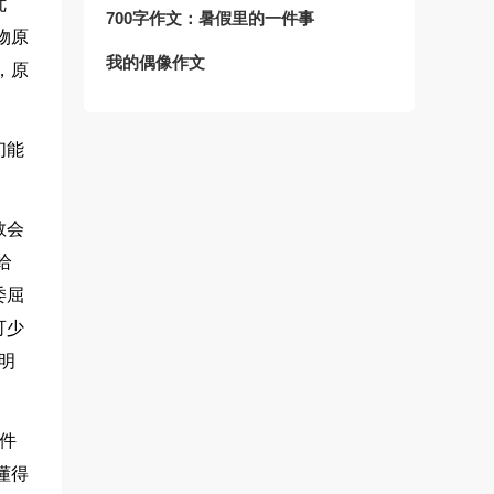
优
700字作文：暑假里的一件事
物原
我的偶像作文
，原
们能
教会
给
委屈
可少
明
件
懂得