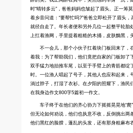
时“晴转多云”，爸爸妈妈也皱起了眉头。正一筹
着乡音问道：“要帮忙吗?”爸爸立即松开了眉头，
就径自走了。年长者便和另外几位一起整平轮胎
上扛着渔网，手里提着粗糙的木捅，皮肤黝黑，头
不一会儿，那个小伙子扛着块门板回来了，
着我：为了帮助我们，他们竟把自家的门板卸了
双手猛力地抬推车尾，以至于手臂上的青筋都绽
时。一位渔人唱起了号子，其他人也应和起来，
淌过脖子，打湿了衣衫。在夕阳的照耀下，渔民
在我身边作文800字5篇初一作文。
车子终于在他们的齐心协力下摇摇晃晃地“爬
但无论如何劝说，他们也执意不收，反倒挑出两
他们黑红的脸膛，蓬乱的头发，还有那身粗麻布