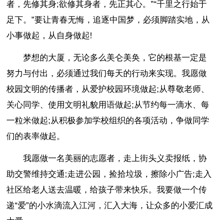
者，先修其身;欲修其身者，先正其心。”“千里之行始于
足下。”要让青春无悔，追逐中国梦，必须脚踏实地，从
小事做起，从自身做起!
梦想的大厦，无论多么美仑美奂，它的根基一定是
努力与付出，必须通过我们每天的行动来实现。我愿做
校园文明的传播者，从爱护校园环境做起;从尊敬老师、
关心同学、使用文明礼貌用语做起;从节约每一滴水、每
一粒米做起;从积极参加学校组织的各项活动，争做同学
们的表率做起。
我愿做一名美丽的志愿者，走上街头义卖报纸，协
助交警维持交通;走进公园，捡拾垃圾，擦除小广告;走入
社区给老人送去温暖，给孩子带来快乐。我要做一个传
递“爱”的小水滴流入江河，汇入大海，让众多的小爱汇成