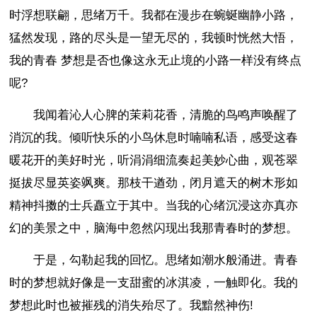
时浮想联翩，思绪万千。我都在漫步在蜿蜒幽静小路，
猛然发现，路的尽头是一望无尽的，我顿时恍然大悟，
我的青春 梦想是否也像这永无止境的小路一样没有终点
呢?
我闻着沁人心脾的茉莉花香，清脆的鸟鸣声唤醒了
消沉的我。倾听快乐的小鸟休息时喃喃私语，感受这春
暖花开的美好时光，听涓涓细流奏起美妙心曲，观苍翠
挺拔尽显英姿飒爽。那枝干遒劲，闭月遮天的树木形如
精神抖擞的士兵矗立于其中。当我的心绪沉浸这亦真亦
幻的美景之中，脑海中忽然闪现出我那青春时的梦想。
于是，勾勒起我的回忆。思绪如潮水般涌进。青春
时的梦想就好像是一支甜蜜的冰淇凌，一触即化。我的
梦想此时也被摧残的消失殆尽了。我黯然神伤!