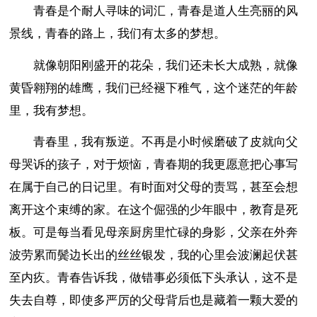
青春是个耐人寻味的词汇，青春是道人生亮丽的风
景线，青春的路上，我们有太多的梦想。
就像朝阳刚盛开的花朵，我们还未长大成熟，就像
黄昏翱翔的雄鹰，我们已经褪下稚气，这个迷茫的年龄
里，我有梦想。
青春里，我有叛逆。不再是小时候磨破了皮就向父
母哭诉的孩子，对于烦恼，青春期的我更愿意把心事写
在属于自己的日记里。有时面对父母的责骂，甚至会想
离开这个束缚的家。在这个倔强的少年眼中，教育是死
板。可是每当看见母亲厨房里忙碌的身影，父亲在外奔
波劳累而鬓边长出的丝丝银发，我的心里会波澜起伏甚
至内疚。青春告诉我，做错事必须低下头承认，这不是
失去自尊，即使多严厉的父母背后也是藏着一颗大爱的