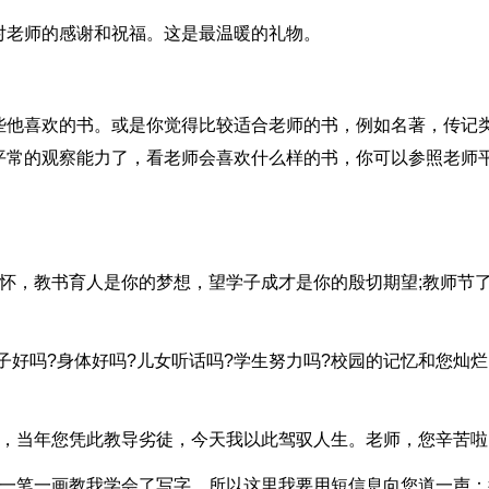
对老师的感谢和祝福。这是最温暖的礼物。
些他喜欢的书。或是你觉得比较适合老师的书，例如名著，传记
平常的观察能力了，看老师会喜欢什么样的书，你可以参照老师
怀，教书育人是你的梦想，望学子成才是你的殷切期望;教师节
嗓子好吗?身体好吗?儿女听话吗?学生努力吗?校园的记忆和您灿
峰，当年您凭此教导劣徒，今天我以此驾驭人生。老师，您辛苦啦
您一笔一画教我学会了写字，所以这里我要用短信息向您道一声：