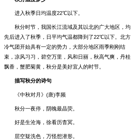
进入秋季日均温度22℃以下。
秋分时节，我国长江流域及其以北的广大地区，均
先后进入了秋季，日平均气温都降到了22℃以下。北方
冷气团开始具有一定的势力，大部分地区雨季刚刚结
束，凉风习习，碧空万里，风和日丽，秋高气爽，丹桂
飘香，蟹肥菊黄，秋分是美好宜人的时节。
描写秋分的诗句
《中秋对月》(唐)李频
秋分一夜停，阴魄最晶荧。
好是生沧海，徐看历杳冥。
层空疑洗色，万怪想潜形。