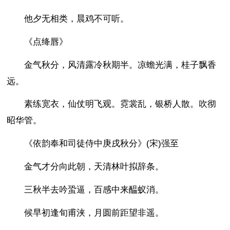
他夕无相类，晨鸡不可听。
《点绛唇》
金气秋分，风清露冷秋期半。凉蟾光满，桂子飘香
远。
素练宽衣，仙仗明飞观。霓裳乱，银桥人散。吹彻
昭华管。
《依韵奉和司徒侍中庚戌秋分》(宋)强至
金气才分向此朝，天清林叶拟辞条。
三秋半去吟蛩逼，百感中来醖蚁消。
候早初逢旬甫浃，月圆前距望非遥。