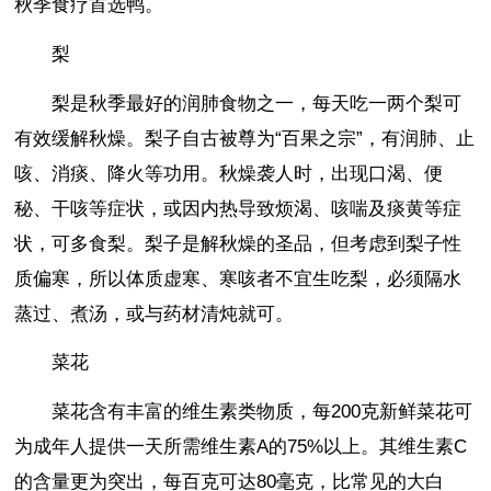
秋季食疗首选鸭。
梨
梨是秋季最好的润肺食物之一，每天吃一两个梨可
有效缓解秋燥。梨子自古被尊为“百果之宗”，有润肺、止
咳、消痰、降火等功用。秋燥袭人时，出现口渴、便
秘、干咳等症状，或因内热导致烦渴、咳喘及痰黄等症
状，可多食梨。梨子是解秋燥的圣品，但考虑到梨子性
质偏寒，所以体质虚寒、寒咳者不宜生吃梨，必须隔水
蒸过、煮汤，或与药材清炖就可。
菜花
菜花含有丰富的维生素类物质，每200克新鲜菜花可
为成年人提供一天所需维生素A的75%以上。其维生素C
的含量更为突出，每百克可达80毫克，比常见的大白