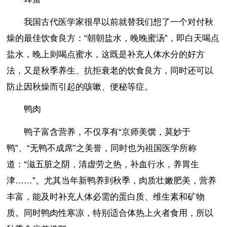
我国古代医学家很早以前就替我们想了一个对付秋
燥的最佳饮食良方：“朝朝盐水，晚晚蜜汤”，即白天喝点
盐水，晚上则喝点蜜水，这既是补充人体水分的好方
法，又是秋季养生、抗拒衰老的饮食良方，同时还可以
防止因秋燥而引起的咳嗽、便秘等症。
鸭肉
鸭子富含营养，不仅享有“京师美馔，莫妙于
鸭”、“无鸭不成席”之美誉，同时也为祖国医学所称
道：“滋五脏之阴，清虚劳之热，补血行水，养胃生
津……”。尤其当年新鸭养到秋季，肉质壮嫩肥美，营养
丰富，能及时补充人体必需的蛋白质、维生素和矿物
质。同时鸭肉性寒凉，特别适合体热上火者食用，所以