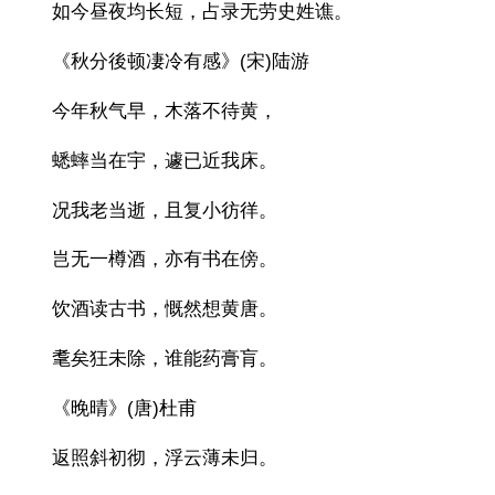
如今昼夜均长短，占录无劳史姓谯。
《秋分後顿凄冷有感》(宋)陆游
今年秋气早，木落不待黄，
蟋蟀当在宇，遽已近我床。
况我老当逝，且复小彷徉。
岂无一樽酒，亦有书在傍。
饮酒读古书，慨然想黄唐。
耄矣狂未除，谁能药膏肓。
《晚晴》(唐)杜甫
返照斜初彻，浮云薄未归。