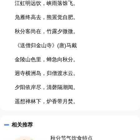
江虹明远饮，峡雨落馀飞。
凫雁终高去，熊罴觉自肥。
秋分客尚在，竹露夕微微。
《送僧归金山寺》(唐)马戴
金陵山色里，蝉急向秋分。
迥寺横洲岛，归僧渡水云。
夕阳依岸尽，清磬隔潮闻。
遥想禅林下，炉香带月焚。
相关推荐
秋分节气饮食特点