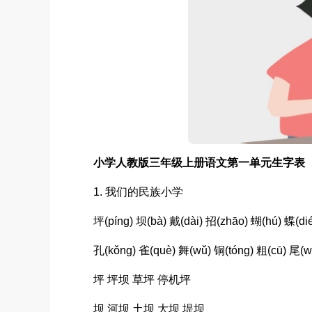
小学人教版三年级上册语文第一单元生字表
1. 我们的民族小学
坪(píng) 坝(bà) 戴(dài) 招(zhāo) 蝴(hú) 蝶(di
孔(kǒng) 雀(què) 舞(wǔ) 铜(tóng) 粗(cū) 尾(w
坪 坪坝 草坪 停机坪
坝 河坝 土坝 大坝 堤坝