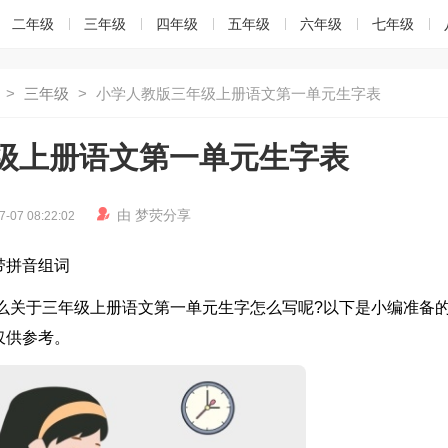
二年级
三年级
四年级
五年级
六年级
七年级
>
三年级
>
小学人教版三年级上册语文第一单元生字表
级上册语文第一单元生字表

由
梦荧
分享
7-07 08:22:02
带拼音组词
么关于三年级上册语文第一单元生字怎么写呢?以下是小编准备
仅供参考。