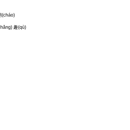
朝(cháo)
zhǎng) 趣(qù)