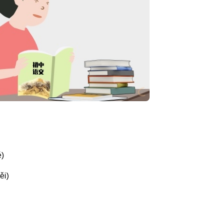
é)
ěi)