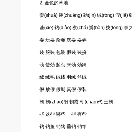
2. 金色的草地
耍(shuǎ) 装(zhuāng) 劲(jìn) 绒(róng) 假(jiǎ) 
些(xiē) 钓(diào) 察(chá) 瓣(bàn) 拢(lǒng) 掌(
耍 玩耍 杂耍 戏耍 耍弄
装 服装 包装 假装 装扮
劲 使劲 起劲 来劲 劲舞
绒 绒毛 绒线 羽绒 丝绒
假 放假 假期 真假 假装
朝 朝(zhao)阳 朝霞 朝(chao)代 王朝
些 这些 哪些 一些 有些
钓 钓鱼 钓钩 垂钓 钓竿