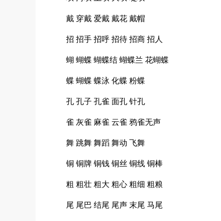
戴 穿戴 爱戴 戴花 戴帽
招 招手 招呼 招待 招商 招人
蝴 蝴蝶 蝴蝶结 蝴蝶兰 花蝴蝶
蝶 蝴蝶 蝶泳 化蝶 粉蝶
孔 孔子 孔雀 面孔 针孔
雀 灰雀 麻雀 云雀 鸦雀无声
舞 跳舞 舞蹈 舞动 飞舞
铜 铜牌 铜钱 铜丝 铜线 铜棒
粗 粗壮 粗大 粗心 粗细 粗粮
尾 尾巴 结尾 尾声 末尾 马尾