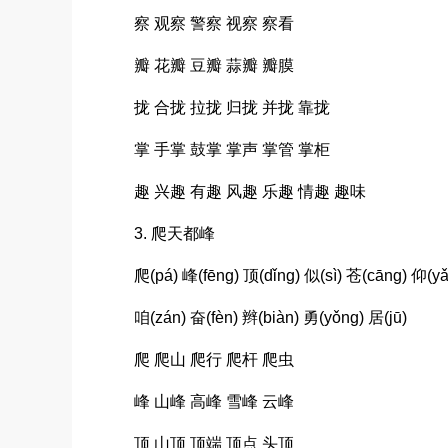
察 观察 警察 视察 察看
瓣 花瓣 豆瓣 蒜瓣 瓣膜
拢 合拢 拉拢 归拢 并拢 靠拢
掌 手掌 鼓掌 掌声 掌管 掌柜
趣 兴趣 有趣 风趣 乐趣 情趣 趣味
3. 爬天都峰
爬(pá) 峰(fēng) 顶(dǐng) 似(sì) 苍(cāng) 仰(y
咱(zán) 奋(fèn) 辫(biàn) 勇(yǒng) 居(jū)
爬 爬山 爬行 爬杆 爬虫
峰 山峰 高峰 雪峰 云峰
顶 山顶 顶端 顶点 头顶