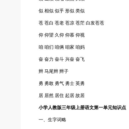
似 相似 似乎 形似 类似
苍 苍白 苍老 苍凉 苍茫 白发苍苍
仰 仰望 久仰 仰慕 仰视
咱 咱们 咱俩 咱家 咱妈
奋 奋力 奋斗 兴奋 奋飞
辫 马尾辫 辫子
勇 勇敢 勇气 勇士 英勇
居 居然 居住 起居 故居
小学人教版三年级上册语文第一单元知识点
一、生字词略