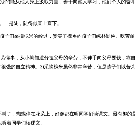
道谢?(能从他人身上汲取力量，善于向他人学习，他们个人的奋
天。二是陡，陡得似直上直下。
的孩子们采摘槐米的经过，赞美了槐乡的孩子们纯朴勤俭、吃苦耐
们勤劳懂事，从小就知道分担父母的辛劳，不伸手向父母要钱，靠
有很强的自立精神。3)采摘槐米虽然非常辛苦，但是孩子们以苦
不叫了，蝴蝶停在花朵上，好像都在听同学们读课文。最有趣的
地听着同学们读课文。