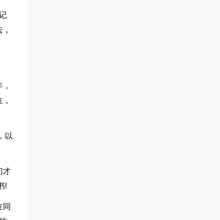
记
去，
年，
在，
，以
们才
!
在同