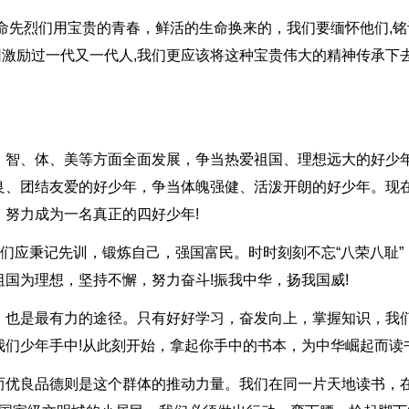
命先烈们用宝贵的青春，鲜活的生命换来的，我们要缅怀他们,铭
基因激励过一代又一代人,我们更应该将这种宝贵伟大的精神传承下
、智、体、美等方面全面发展，争当热爱祖国、理想远大的好少
良、团结友爱的好少年，争当体魄强健、活泼开朗的好少年。现
努力成为一名真正的四好少年!
我们应秉记先训，锻炼自己，强国富民。时时刻刻不忘“八荣八耻”
国为理想，坚持不懈，努力奋斗!振我中华，扬我国威!
，也是最有力的途径。只有好好学习，奋发向上，掌握知识，我
们少年手中!从此刻开始，拿起你手中的书本，为中华崛起而读书
而优良品德则是这个群体的推动力量。我们在同一片天地读书，