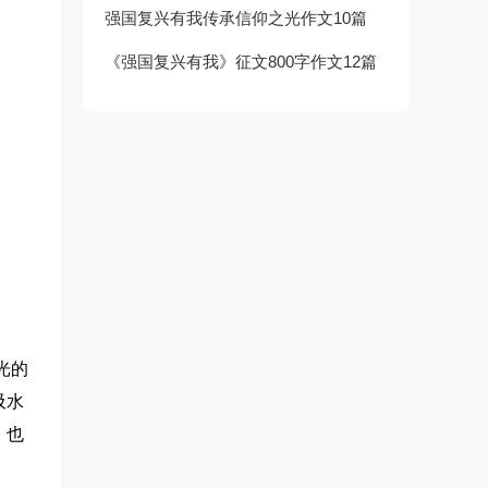
强国复兴有我传承信仰之光作文10篇
《强国复兴有我》征文800字作文12篇
光的
吸水
，也