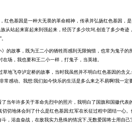
念，红色基因是一种大无畏的革命精神，传承并弘扬红色基因，是
华民族从站起来富起来到强起来，经历了多少坎坷,创造了多少奇迹
”。
小》的故事，既为王二小的牺牲而感到无限惋惜，也常为鬼子的
时在场，我也要和王二小一样，打鬼子，当英雄。
过草地飞夺泸定桥的故事，当时我虽然并不明白红色基因的含义,
,非常感动。我想:我们如今快乐的生活是多么来之不易啊!我一定
看了当年许多关于革命先烈中的照片，我明白了国旗和国徽代表
真切切地体会到了什么是红色基因;红军在长征过程中团结一心。
奋斗，浴血奋战，在敌我实力悬殊的情况下,无数爱国将士用自己