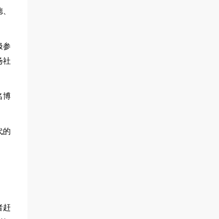
德、
极参
扬社
名博
代的
者赶