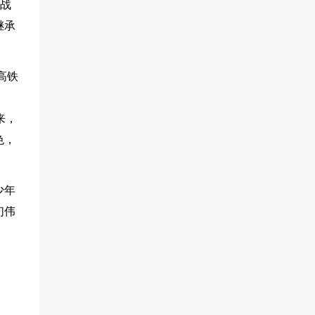
在战
继承
高铁
来，
色，
少年
们伟