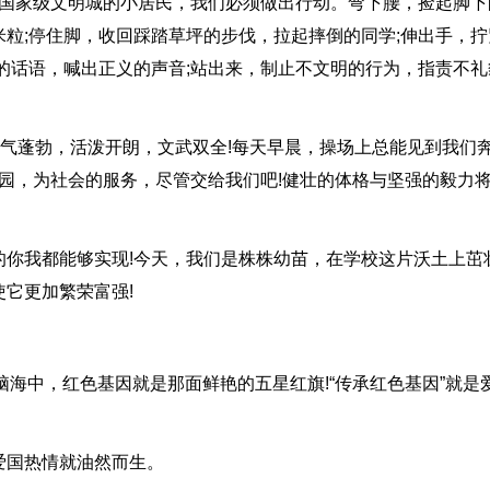
又是国家级文明城的小居民，我们必须做出行动。弯下腰，捡起脚下
粒;停住脚，收回踩踏草坪的步伐，拉起摔倒的同学;伸出手，拧
的话语，喊出正义的声音;站出来，制止不文明的行为，指责不礼
朝气蓬勃，活泼开朗，文武双全!每天早晨，操场上总能见到我们
校园，为社会的服务，尽管交给我们吧!健壮的体格与坚强的毅力
的你我都能够实现!今天，我们是株株幼苗，在学校这片沃土上茁
它更加繁荣富强!
脑海中，红色基因就是那面鲜艳的五星红旗!“传承红色基因”就是
爱国热情就油然而生。