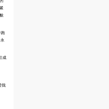
的
紧
貌
奔跑
将永
壮成
爱我