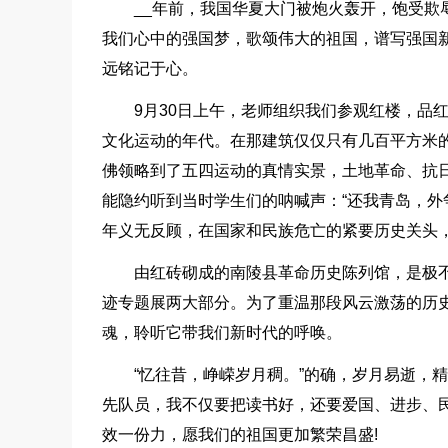
__年前，我国华夏大门被炮火轰开，饱受欺
我们心中的强国梦，歌颂伟大的祖国，谱写强国
远铭记于心。
9月30日上午，老师组织我们参观红楼，品
文化运动的年代。在那建筑仅仅只有几百平方米
佛领略到了五四运动的真情实景，土地革命、抗
能隐约听到当时学生们的呐喊声：“还我青岛，外
年义无反顾，在国家和民族危亡的紧要历史关头
由红砖砌成的南陵县革命历史陈列馆，是极
迹专题展两大部分。为了重温那段风云激荡的历史
魂，聆听它带我们新时代的呼唤。
“忆往昔，峥嵘岁月稠。”的确，岁月易逝，
先队员，我不仅要把读书好，还要爱国、进步、
效一份力，愿我们的祖国更加繁荣昌盛!