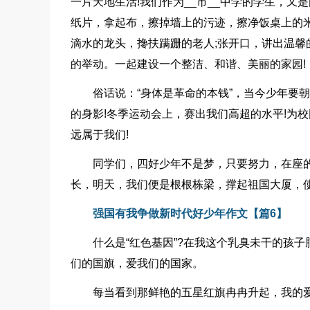
一片天地生活!我们作为__市__中学的学生，
纸片，拿起布，擦掉墙上的污迹，擦净饭桌上的米
滴水的龙头，搀扶蹒跚的老人;张开口，讲出温馨
的举动。一起建设一个整洁、和谐、美丽的家园!
俗话说：“身体是革命的本钱”，当今少年要
的身影!冬季运动会上，赛出我们高超的水平!为
远属于我们!
同学们，四好少年不是梦，只要努力，在座
长，明天，我们便是根根栋梁，撑起祖国大厦，使
强国有我争做新时代好少年作文【篇6】
什么是“红色基因”?在我这个乳臭未干的孩子
们的国旗，爱我们的国家。
每当看到那鲜艳的五星红旗冉冉升起，我的