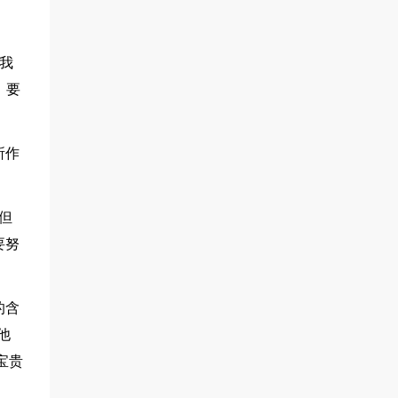
我
，要
所作
但
要努
的含
他
宝贵