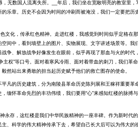
辱，无数国人流离失所。__年后，我们坐在宽敞明亮的教室里，
新的乐章。历史不会因为时间的冲刷而被淹没，我们一定要把历
红色文化，传承红色精神。走进红楼，我感觉到时间似乎定格在
的空间中，看到墙壁上的图片、实物展现、文字讲述场景等。我
日战争、解放战争好像发生在眼前，似乎再现了那血与火的时代
争主权”等口号。面对着寒风冷雨、面对着带血的刺刀，我们革
，毅然站出来勇敢的担当起历史赋予他们的救亡图存的使命。
不平凡的历史建筑，分为南陵县革命历史陈列展和王稼祥重要革
，缅怀革命先烈的丰功伟绩，我们要用“心”来感知红楼的脉搏
精神永存，这红楼是我们中华民族精神的一座丰碑。作为新时代
民主、科学的伟大精神传承下去，希望自己长大后可以为伟大的