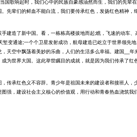
”当国歌响起时，我们心中的民族自豪感油然而生，我们的先辈
国。先辈们的鲜血不能白流，我们要传承红色，发扬红色精神，
双手建造了新中国。看，一栋栋高楼拔地而起;瞧，飞速的动车、
天堑变通途;一个个卫星发射成功，航母建造已屹立于世界领先地
龙，天空中飘荡着美妙的乐曲，人们的生活多么幸福。建国__年
，成为世界大国。这此举世瞩目的成就，就是因为我们传承了红
图，传承红色义不容辞。青少年是祖国未来的建设者和接班人，
愤图强，建设社会主义核心的价值观，用行动和青春热血浇筑我