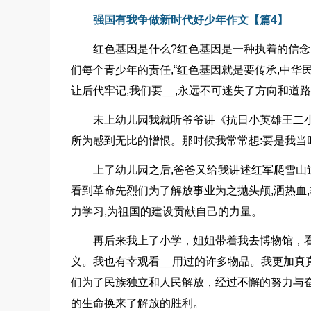
强国有我争做新时代好少年作文【篇4】
红色基因是什么?红色基因是一种执着的信
们每个青少年的责任,“红色基因就是要传承,中
让后代牢记,我们要__,永远不可迷失了方向和道路
未上幼儿园我就听爷爷讲《抗日小英雄王二
所为感到无比的憎恨。那时候我常常想:要是我当
上了幼儿园之后,爸爸又给我讲述红军爬雪山
看到革命先烈们为了解放事业为之抛头颅,洒热血
力学习,为祖国的建设贡献自己的力量。
再后来我上了小学，姐姐带着我去博物馆，
义。我也有幸观看__用过的许多物品。我更加真
们为了民族独立和人民解放，经过不懈的努力与
的生命换来了解放的胜利。