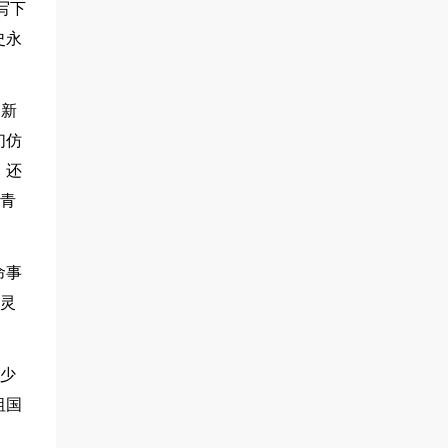
写下
史永
那新
们仿
，还
命青
命事
与灵
的少
祖国