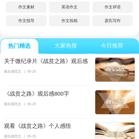
作文素材
英语作文
作文评语
作文指导
作文投稿
彦氏写作
大家热搜
今日推荐
热门精选
关于微纪录片《战贫之路》观后感
观后感范文
|
05-25
《战贫之路》观后感800字
观后感范文
|
05-25
观看《战贫之路》个人感悟
观后感范文
|
05-25